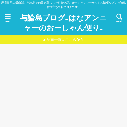
鹿児島県の最南端、与論島での田舎暮らしや移住物語、オーシャンマーケットの情報などの与論島
お役立ち情報ブログです。
与論島ブログ~はなアンニ
menu
search
ャーのおーしゃん便り~
記事一覧はこちらから