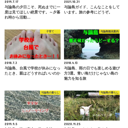
2019.7.17
2021.10.31
与論島の夕日こそ、死ぬまでに一
与論島ガイド、こんなことをして
度は見てほしい絶景です。～夕暮
います。旅の参考にどうぞ。
れ時から活動…
子育て
与論島観光案内
2018.7.3
2018.4.13
与論島、台風で学校が休みになっ
与論島、雨の日でも楽しめる遊び
たとき、親はどうすればいいのか
方3選。青い海だけじゃない島の
魅力を知る旅
与論島の暮らし
与論島の暮らし
2019.9.5
2020.11.25