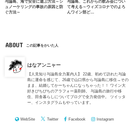
与論島、海で安全に遊ぶ方法～シ
与論島、これからの飲み会につい
ュノーケリングの事故の原因と防
て考える～ウィズコロナでのよろ
ぐ方法～
んワイン部ど…
ABOUT
この記事をかいた人
はなアンニャー
【人見知り与論島全力案内人】 22歳、初めて訪れた与論
島に運命を感じて、26歳で山口県から与論島に移住→その
まま、結婚してかーちゃんになっちゃった！！ ワイン大
好きぴちぴちのアラフォー薬剤師。 与論島の旅行や移
住、田舎暮らしについてブログで全力発信中。 ツイッタ
ー、インスタグラムもやっています。
WebSite
Twitter
Facebook
Instagram