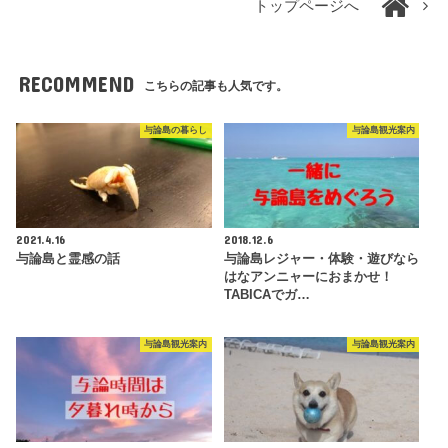
トップページへ
RECOMMEND
こちらの記事も人気です。
与論島の暮らし
与論島観光案内
2021.4.16
2018.12.6
与論島と霊感の話
与論島レジャー・体験・遊びなら
はなアンニャーにおまかせ！
TABICAでガ…
与論島観光案内
与論島観光案内