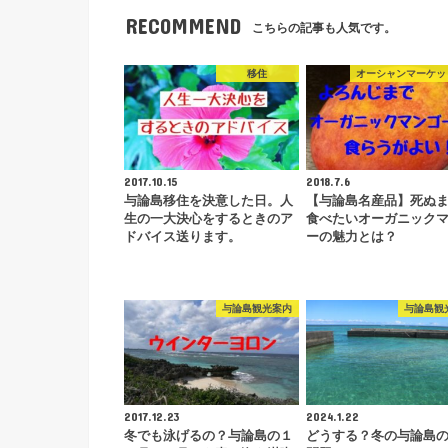
RECOMMEND
こちらの記事も人気です。
移住
オーシャンマーケッ
2017.10.15
2018.7.6
与論島移住を決意した日。人
【与論島名産品】死ぬ
生の一大決心をするときのア
食べたいオーガニック
ドバイス送ります。
ーの魅力とは？
与論島観光案内
与論島観
2017.12.23
2024.1.22
冬でも泳げるの？与論島の１
どうする？冬の与論島