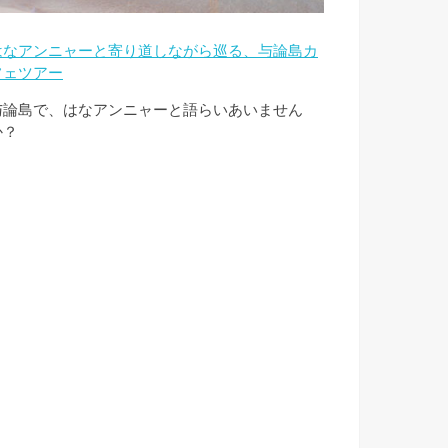
はなアンニャーと寄り道しながら巡る、与論島カ
フェツアー
与論島で、はなアンニャーと語らいあいません
か？