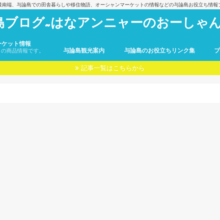
最南端、与論島での田舎暮らしや移住物語、オーシャンマーケットの情報などの与論島お役立ち情報
島ブログ~はなアンニャーのおーしゃん
ーケット情報
与論島観光案内
与論島のお役立ちリンク集
トの商品情報です。
記事一覧はこちらから