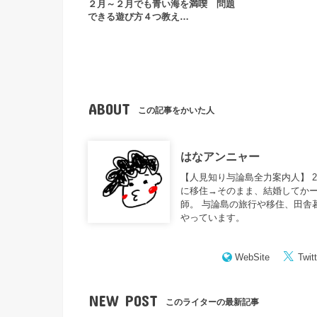
２月～２月でも青い海を満喫
問題
できる遊び方４つ教え…
ABOUT
この記事をかいた人
はなアンニャー
【人見知り与論島全力案内人】 
に移住→そのまま、結婚してかー
師。 与論島の旅行や移住、田舎
やっています。
WebSite
Twitt
NEW POST
このライターの最新記事