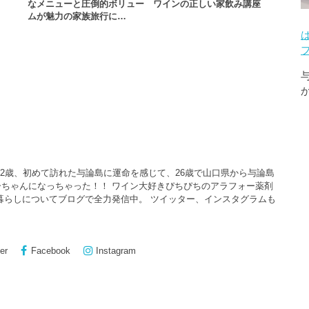
なメニューと圧倒的ボリュー
ワインの正しい家飲み講座
ムが魅力の家族旅行に…
22歳、初めて訪れた与論島に運命を感じて、26歳で山口県から与論島
ちゃんになっちゃった！！ ワイン大好きぴちぴちのアラフォー薬剤
暮らしについてブログで全力発信中。 ツイッター、インスタグラムも
er
Facebook
Instagram