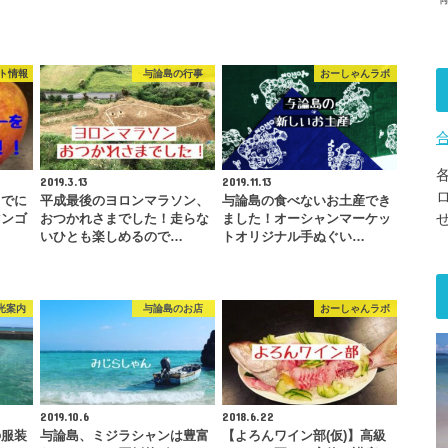
ト情報
与論島の行事
おーしゃんラボ
2019.3.13
2019.11.13
までに
平成最後のヨロンマラソン、
与論島の食べないお土産でき
マンゴ
おつかれさまでした！走らな
ました！オーシャンマーケッ
いひとも楽しめるので…
トオリジナル手ぬぐい…
光案内
与論島のお店
おーしゃんラボ
2019.10.6
2018.6.22
の服装
与論島、ミジラシャンは豊富
【よろんワイン部(仮)】高級