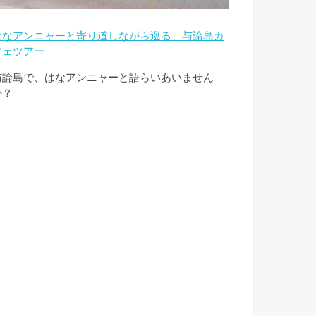
はなアンニャーと寄り道しながら巡る、与論島カ
フェツアー
与論島で、はなアンニャーと語らいあいません
か？