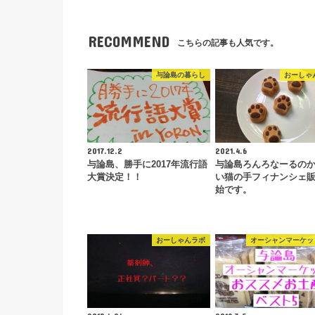
RECOMMEND
こちらの記事も人気です。
与論島の暮らし
おーしゃ
2017.12.2
2021.4.6
与論島、勝手に2017年流行語
与論島ろんろなーるの
大賞決定！！
い猫の手フィナンシェ
始です。
おーしゃんラボ
オーシャンマーケッ