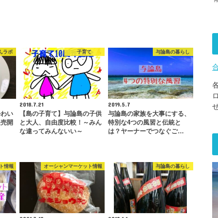
んラボ
子育て
与論島の暮らし
2018.7.21
2019.5.7
かわい
【島の子育て】与論島の子供
与論島の家族を大事にする、
販売開
と大人、自由度比較！～みん
特別な4つの風習と伝統と
な違ってみんないい～
は？ヤーナーでつなぐご…
ト情報
オーシャンマーケット情報
与論島の暮らし