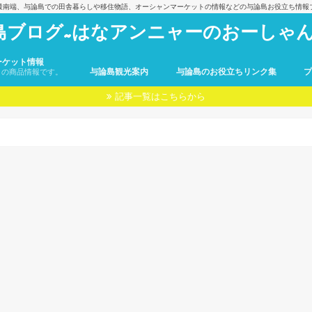
最南端、与論島での田舎暮らしや移住物語、オーシャンマーケットの情報などの与論島お役立ち情報
島ブログ~はなアンニャーのおーしゃん
ーケット情報
与論島観光案内
与論島のお役立ちリンク集
トの商品情報です。
記事一覧はこちらから