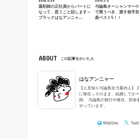
2018.4.24
2019.3.5
薬剤師の正社員からパートに
与論島オーシャンマー
なって、思うこと話します～
で買うべき、渡す相手
ブラックはなアンニャ…
産ベスト5！！
ABOUT
この記事をかいた人
はなアンニャー
【人見知り与論島全力案内人】 
に移住→そのまま、結婚してかー
師。 与論島の旅行や移住、田舎
やっています。
WebSite
Twitt