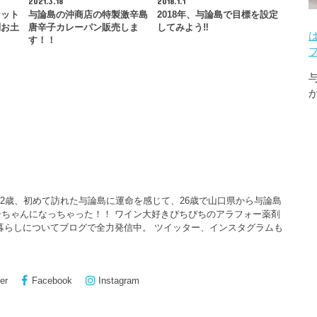
2021.3.18
2018.1.1
ケット
与論島の沖商店の特製激辛島
2018年、与論島で目標を設定
別お土
唐辛子カレーパン販売しま
してみよう‼️
す！！
22歳、初めて訪れた与論島に運命を感じて、26歳で山口県から与論島
ちゃんになっちゃった！！ ワイン大好きぴちぴちのアラフォー薬剤
暮らしについてブログで全力発信中。 ツイッター、インスタグラムも
er
Facebook
Instagram