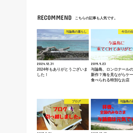
RECOMMEND
こちらの記事も人気です。
与論島の暮らし
今日の
2024.12.31
2019.9.23
2024年もありがとうございま
与論島、ロンロナール
した！
新作？海を見ながらケ
食べられる特別なお店
ブログ
与論島の