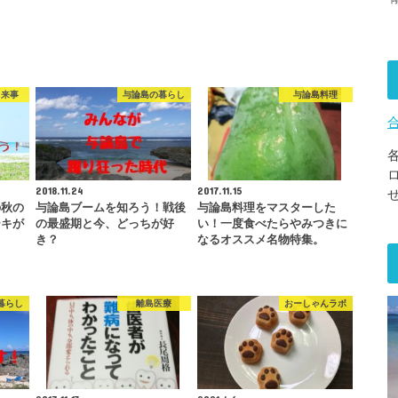
出来事
与論島の暮らし
与論島料理
2018.11.24
2017.11.15
の秋の
与論島ブームを知ろう！戦後
与論島料理をマスターした
ーキが
の最盛期と今、どっちが好
い！一度食べたらやみつきに
き？
なるオススメ名物特集。
暮らし
離島医療
おーしゃんラボ