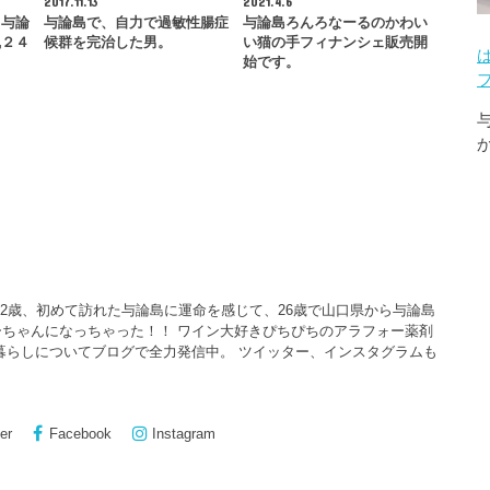
2017.11.13
2021.4.6
 与論
与論島で、自力で過敏性腸症
与論島ろんろなーるのかわい
風２４
候群を完治した男。
い猫の手フィナンシェ販売開
始です。
22歳、初めて訪れた与論島に運命を感じて、26歳で山口県から与論島
ちゃんになっちゃった！！ ワイン大好きぴちぴちのアラフォー薬剤
暮らしについてブログで全力発信中。 ツイッター、インスタグラムも
er
Facebook
Instagram