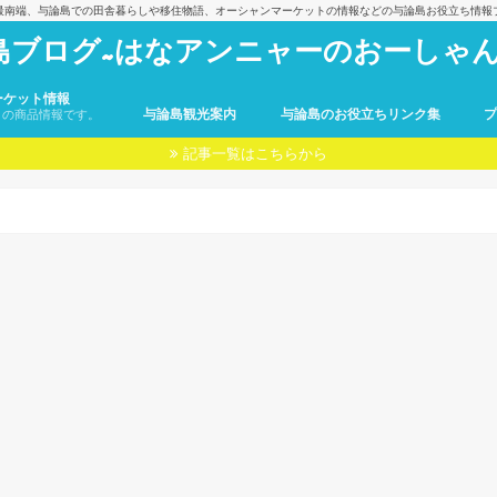
最南端、与論島での田舎暮らしや移住物語、オーシャンマーケットの情報などの与論島お役立ち情報
島ブログ~はなアンニャーのおーしゃん
ーケット情報
与論島観光案内
与論島のお役立ちリンク集
トの商品情報です。
記事一覧はこちらから