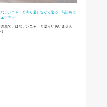
はなアンニャーと寄り道しながら巡る、与論島カ
フェツアー
与論島で、はなアンニャーと語らいあいません
か？