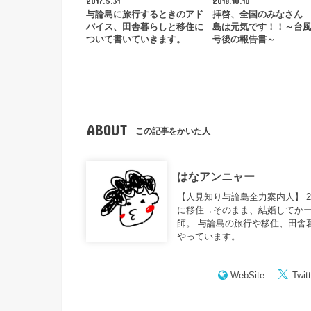
2017.5.31
2018.10.10
与論島に旅行するときのアド
拝啓、全国のみなさん
バイス、田舎暮らしと移住に
島は元気です！！～台
ついて書いていきます。
号後の報告書～
ABOUT
この記事をかいた人
はなアンニャー
【人見知り与論島全力案内人】 
に移住→そのまま、結婚してかー
師。 与論島の旅行や移住、田舎
やっています。
WebSite
Twitt