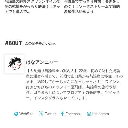
与論島の純粋スクワランオイルで
与論島ですっきり爽快！暑さをし
冬の乾燥をがっちり解決！！ネッ
のぐ！！ソーダストリームで節約
トでも購入で…
炭酸生活始めよう
ABOUT
この記事をかいた人
はなアンニャー
【人見知り与論島全力案内人】 22歳、初めて訪れた与論
島に運命を感じて、26歳で山口県から与論島に移住→その
まま、結婚してかーちゃんになっちゃった！！ ワイン大
好きぴちぴちのアラフォー薬剤師。 与論島の旅行や移
住、田舎暮らしについてブログで全力発信中。 ツイッタ
ー、インスタグラムもやっています。
WebSite
Twitter
Facebook
Instagram