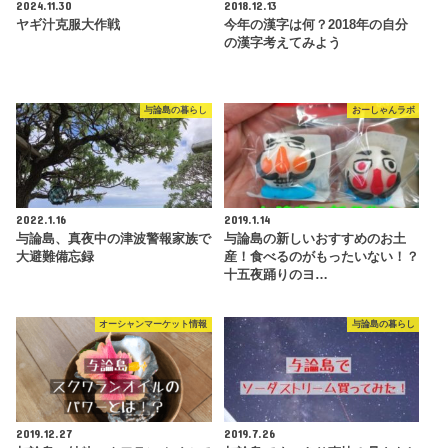
2024.11.30
2018.12.13
ヤギ汁克服大作戦
今年の漢字は何？2018年の自分
の漢字考えてみよう
与論島の暮らし
おーしゃんラボ
2022.1.16
2019.1.14
与論島、真夜中の津波警報家族で
与論島の新しいおすすめのお土
大避難備忘録
産！食べるのがもったいない！？
十五夜踊りのヨ…
オーシャンマーケット情報
与論島の暮らし
2019.12.27
2019.7.26