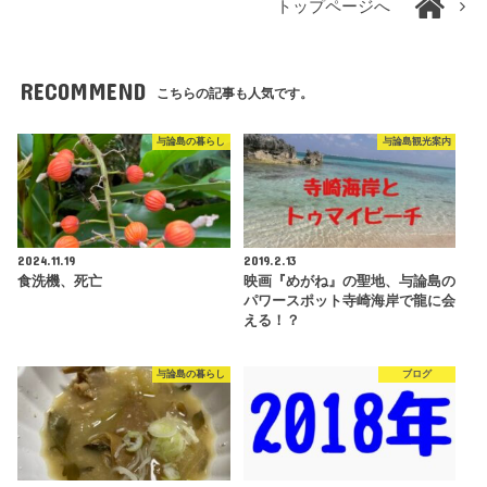
トップページへ
RECOMMEND
こちらの記事も人気です。
与論島の暮らし
与論島観光案内
2024.11.19
2019.2.13
食洗機、死亡
映画『めがね』の聖地、与論島の
パワースポット寺崎海岸で龍に会
える！？
与論島の暮らし
ブログ