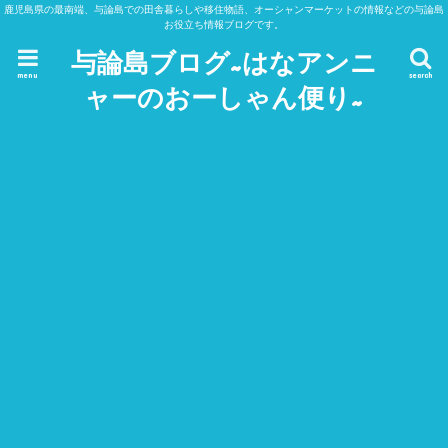
鹿児島県の最南端、与論島での田舎暮らしや移住物語、オーシャンマーケットの情報などの与論島
お役立ち情報ブログです。
与論島ブログ~はなアンニ
menu
search
ャーのおーしゃん便り~