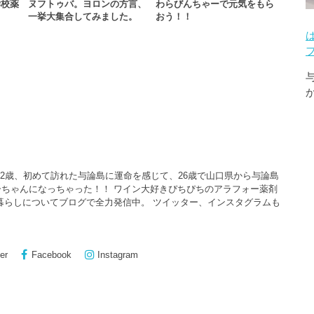
学校薬
ヌフトゥバ。ヨロンの方言、
わらびんちゃーで元気をもら
一挙大集合してみました。
おう！！
22歳、初めて訪れた与論島に運命を感じて、26歳で山口県から与論島
ちゃんになっちゃった！！ ワイン大好きぴちぴちのアラフォー薬剤
暮らしについてブログで全力発信中。 ツイッター、インスタグラムも
er
Facebook
Instagram