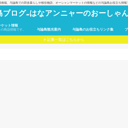
最南端、与論島での田舎暮らしや移住物語、オーシャンマーケットの情報などの与論島お役立ち情報
島ブログ~はなアンニャーのおーしゃん
ーケット情報
与論島観光案内
与論島のお役立ちリンク集
トの商品情報です。
記事一覧はこちらから