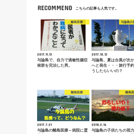
RECOMMEND
こちらの記事も人気です。
離島医療
与論島の
2017.11.13
2017.10.13
与論島で、自力で過敏性腸症
与論島、夏は台風が次
候群を完治した男。
へと発生・・・旅行予
うしたらいいの？
離島医療
離島
2017.7.21
2018.2.16
与論島の離島医療～病院に霊
与論島の子供たちの視