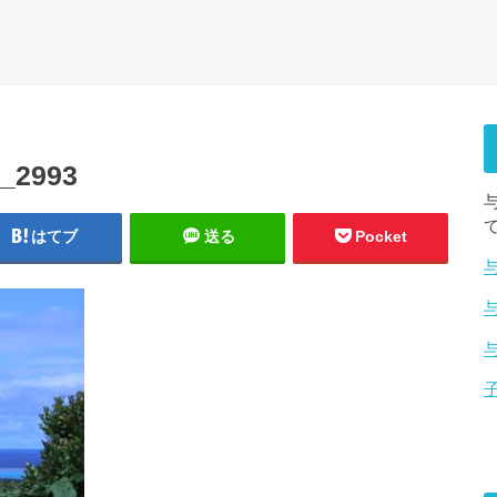
_2993
はてブ
送る
Pocket