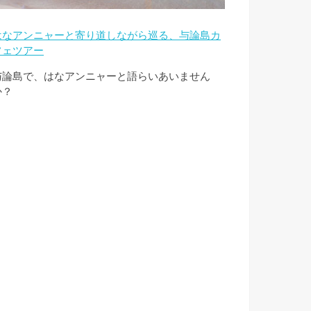
はなアンニャーと寄り道しながら巡る、与論島カ
フェツアー
与論島で、はなアンニャーと語らいあいません
か？