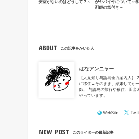
安室がないのはどうして？～
がヤバイ件について～
剤師の気付き～
ABOUT
この記事をかいた人
はなアンニャー
【人見知り与論島全力案内人】 
に移住→そのまま、結婚してかー
師。 与論島の旅行や移住、田舎
やっています。
WebSite
Twitt
NEW POST
このライターの最新記事