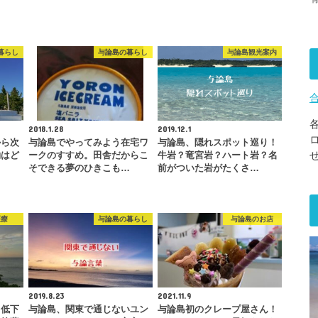
暮らし
与論島の暮らし
与論島観光案内
2018.1.28
2019.12.1
から次
与論島でやってみよう在宅ワ
与論島、隠れスポット巡り！
約はど
ークのすすめ。田舎だからこ
牛岩？竜宮岩？ハート岩？名
そできる夢のひきこも…
前がついた岩がたくさ…
医療
与論島の暮らし
与論島のお店
2019.8.23
2021.11.9
力低下
与論島、関東で通じないユン
与論島初のクレープ屋さん！