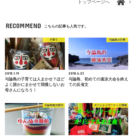
トップページへ
RECOMMEND
こちらの記事も人気です。
子育て
与論島の行事
2018.1.19
2018.6.23
与論島の子育ては人まかせ？ほど
与論島、初めての遠泳大会を終え
よく誰かにまかせて我慢しないお
ての反省文
母さんになろう！
与論島観光案内
オーシャンマーケット情報