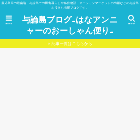
鹿児島県の最南端、与論島での田舎暮らしや移住物語、オーシャンマーケットの情報などの与論島
お役立ち情報ブログです。
与論島ブログ~はなアンニ
menu
search
ャーのおーしゃん便り~
記事一覧はこちらから