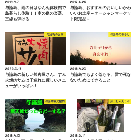
2019.9.7
2017.6.25
与論島、雨の日はゆんぬ体験館で
与論島、おすすめのおいしいかわ
島暮らし体験！！南の島の楽器、
いいお土産～オーシャンマーケッ
三線も弾ける…
ト限定品～
与論島のお店
与論島の暮らし
2020.3.17
2018.4.23
与論島の新しい焼肉屋さん、すみ
与論島でもよく落ちる、雷で死な
火焼肉サムは子連れに優しいメニ
ないためにできること
ューがいっぱい！
与論島観光案内
おーしゃんラボ
2018.4.13
2018.2.14