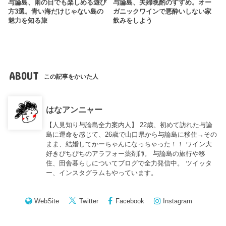
与論島、雨の日でも楽しめる遊び
与論島、夫婦晩酌のすすめ。オー
方3選。青い海だけじゃない島の
ガニックワインで悪酔いしない家
魅力を知る旅
飲みをしよう
ABOUT
この記事をかいた人
はなアンニャー
【人見知り与論島全力案内人】 22歳、初めて訪れた与論
島に運命を感じて、26歳で山口県から与論島に移住→その
まま、結婚してかーちゃんになっちゃった！！ ワイン大
好きぴちぴちのアラフォー薬剤師。 与論島の旅行や移
住、田舎暮らしについてブログで全力発信中。 ツイッタ
ー、インスタグラムもやっています。
WebSite
Twitter
Facebook
Instagram