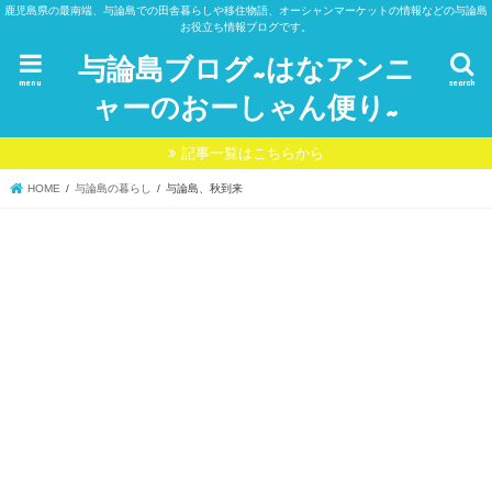
鹿児島県の最南端、与論島での田舎暮らしや移住物語、オーシャンマーケットの情報などの与論島
お役立ち情報ブログです。
与論島ブログ~はなアンニ
menu
search
ャーのおーしゃん便り~
記事一覧はこちらから
HOME
与論島の暮らし
与論島、秋到来