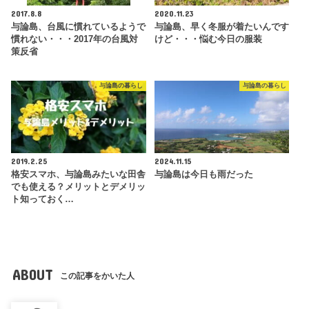
2017.8.8
2020.11.23
与論島、台風に慣れているようで
与論島、早く冬服が着たいんです
慣れない・・・2017年の台風対
けど・・・悩む今日の服装
策反省
与論島の暮らし
与論島の暮らし
2019.2.25
2024.11.15
格安スマホ、与論島みたいな田舎
与論島は今日も雨だった
でも使える？メリットとデメリッ
ト知っておく…
ABOUT
この記事をかいた人