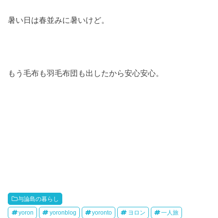
暑い日は春並みに暑いけど。
もう毛布も羽毛布団も出したから安心安心。
与論島の暮らし
yoron
yoronblog
yoronto
ヨロン
一人旅