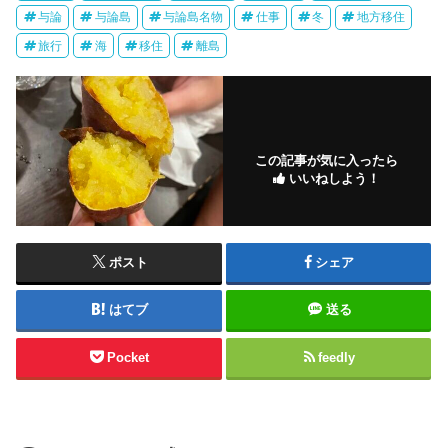
与論
与論島
与論島名物
仕事
冬
地方移住
旅行
海
移住
離島
この記事が気に入ったら
いいねしよう！
ポスト
シェア
はてブ
送る
Pocket
feedly