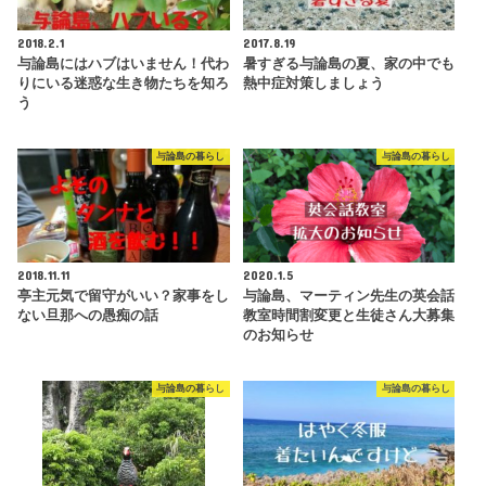
2018.2.1
2017.8.19
与論島にはハブはいません！代わ
暑すぎる与論島の夏、家の中でも
りにいる迷惑な生き物たちを知ろ
熱中症対策しましょう
う
与論島の暮らし
与論島の暮らし
2018.11.11
2020.1.5
亭主元気で留守がいい？家事をし
与論島、マーティン先生の英会話
ない旦那への愚痴の話
教室時間割変更と生徒さん大募集
のお知らせ
与論島の暮らし
与論島の暮らし