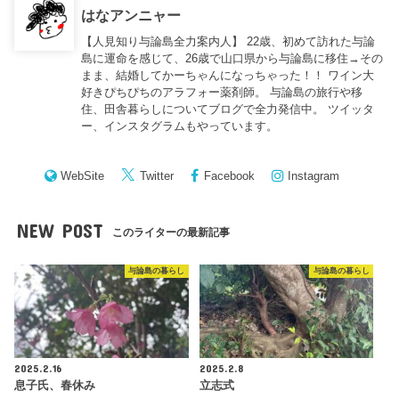
はなアンニャー
【人見知り与論島全力案内人】 22歳、初めて訪れた与論
島に運命を感じて、26歳で山口県から与論島に移住→その
まま、結婚してかーちゃんになっちゃった！！ ワイン大
好きぴちぴちのアラフォー薬剤師。 与論島の旅行や移
住、田舎暮らしについてブログで全力発信中。 ツイッタ
ー、インスタグラムもやっています。
WebSite
Twitter
Facebook
Instagram
NEW POST
このライターの最新記事
与論島の暮らし
与論島の暮らし
2025.2.16
2025.2.8
息子氏、春休み
立志式