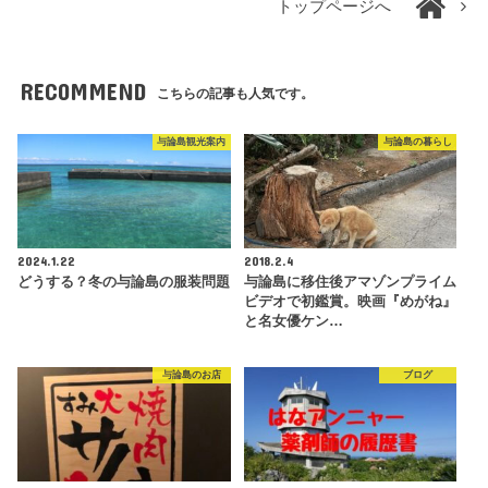
トップページへ
RECOMMEND
こちらの記事も人気です。
与論島観光案内
与論島の暮らし
2024.1.22
2018.2.4
どうする？冬の与論島の服装問題
与論島に移住後アマゾンプライム
ビデオで初鑑賞。映画『めがね』
と名女優ケン…
与論島のお店
ブログ