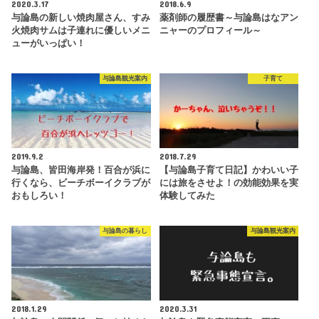
2020.3.17
2018.6.9
与論島の新しい焼肉屋さん、すみ
薬剤師の履歴書～与論島はなアン
火焼肉サムは子連れに優しいメニ
ニャーのプロフィール～
ューがいっぱい！
与論島観光案内
子育て
2019.9.2
2018.7.29
与論島、皆田海岸発！百合が浜に
【与論島子育て日記】かわいい子
行くなら、ビーチボーイクラブが
には旅をさせよ！の効能効果を実
おもしろい！
体験してみた
与論島の暮らし
与論島観光案内
2018.1.29
2020.3.31