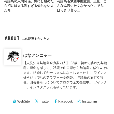
与論島の人間関係。気にし始めた
与論島も緊急事態宣言。正直、こ
ら沼にはまる近すぎる知らない人
んなん言いたくなかった。でも、
たち
はっきり言っ…
ABOUT
この記事をかいた人
はなアンニャー
【人見知り与論島全力案内人】 22歳、初めて訪れた与論
島に運命を感じて、26歳で山口県から与論島に移住→その
まま、結婚してかーちゃんになっちゃった！！ ワイン大
好きぴちぴちのアラフォー薬剤師。 与論島の旅行や移
住、田舎暮らしについてブログで全力発信中。 ツイッタ
ー、インスタグラムもやっています。
WebSite
Twitter
Facebook
Instagram