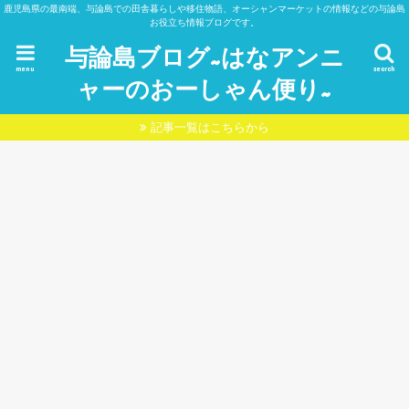
鹿児島県の最南端、与論島での田舎暮らしや移住物語、オーシャンマーケットの情報などの与論島
お役立ち情報ブログです。
与論島ブログ~はなアンニ
menu
search
ャーのおーしゃん便り~
記事一覧はこちらから