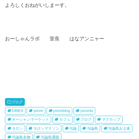
よろしくおねがいしまーす。
おーしゃんラボ 室長 はなアンニャー
ブログ
DINEX
yoron
yoronblog
yoronto
オーシャンマーケット
カフェ
ブログ
マグカップ
ヨロン
ヨロンマラソン
与論
与論島
与論島お土産
与論島名物
与論島通販