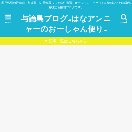
鹿児島県の最南端、与論島での田舎暮らしや移住物語、オーシャンマーケットの情報などの与論島
お役立ち情報ブログです。
与論島ブログ~はなアンニ
menu
search
ャーのおーしゃん便り~
記事一覧はこちらから