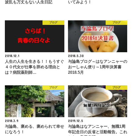
波乱も万丈もない人生日記
いてみよう！
ブログ
ブログ
2018.12.1
2018.5.30
人生の人生を生きる！！もうすぐ
与論島ブログ～はなアンニャーの
４０代女が仕事を辞める理由と
おーしゃん便り～1周年決算書
は？病院薬剤師…
2018.5月
ブログ
ブログ
2018.3.9
2019.12.5
与論島、褒める、褒められて幸せ
与論島はなアンニャー、無職1周
になろう！
年記念日の反省と活動報告。これ