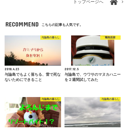
トップページへ
RECOMMEND
こちらの記事も人気です。
与論島の暮らし
離島医療
2018.4.23
2017.12.5
与論島でもよく落ちる、雷で死な
与論島で、ウワサのマヌカハニー
ないためにできること
を２週間試してみた
与論島の暮らし
与論島の暮らし