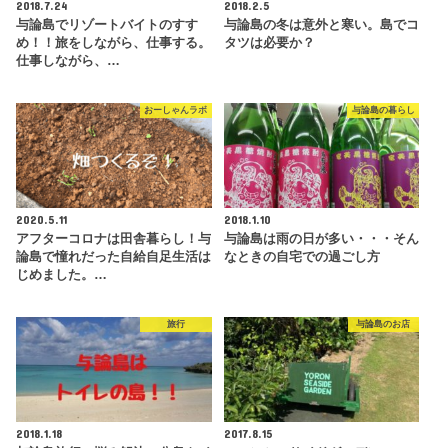
2018.7.24
2018.2.5
与論島でリゾートバイトのすす
与論島の冬は意外と寒い。島でコ
め！！旅をしながら、仕事する。
タツは必要か？
仕事しながら、…
おーしゃんラボ
与論島の暮らし
2020.5.11
2018.1.10
アフターコロナは田舎暮らし！与
与論島は雨の日が多い・・・そん
論島で憧れだった自給自足生活は
なときの自宅での過ごし方
じめました。…
旅行
与論島のお店
2018.1.18
2017.8.15