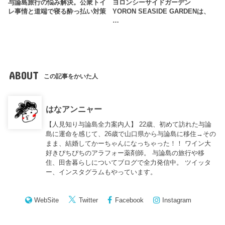
与論島旅行の悩み解決。公衆トイ
ヨロンシーサイドガーデン
レ事情と道端で寝る酔っ払い対策
YORON SEASIDE GARDENは、
…
ABOUT
この記事をかいた人
はなアンニャー
【人見知り与論島全力案内人】 22歳、初めて訪れた与論
島に運命を感じて、26歳で山口県から与論島に移住→その
まま、結婚してかーちゃんになっちゃった！！ ワイン大
好きぴちぴちのアラフォー薬剤師。 与論島の旅行や移
住、田舎暮らしについてブログで全力発信中。 ツイッタ
ー、インスタグラムもやっています。
WebSite
Twitter
Facebook
Instagram