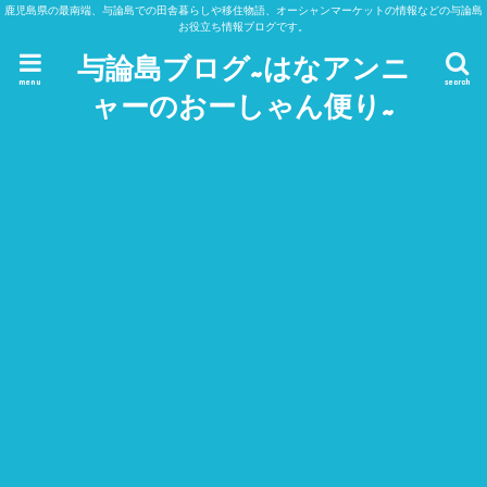
鹿児島県の最南端、与論島での田舎暮らしや移住物語、オーシャンマーケットの情報などの与論島
お役立ち情報ブログです。
与論島ブログ~はなアンニ
menu
search
ャーのおーしゃん便り~