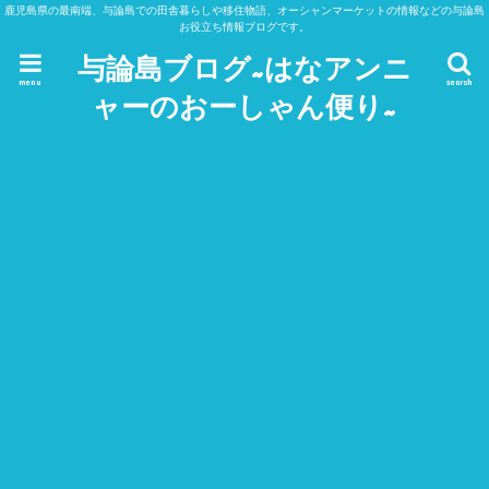
鹿児島県の最南端、与論島での田舎暮らしや移住物語、オーシャンマーケットの情報などの与論島
お役立ち情報ブログです。
与論島ブログ~はなアンニ
menu
search
ャーのおーしゃん便り~