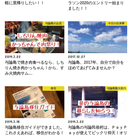
軽に里帰りしたい！！
ラソン2020のエントリー始まり
ました！！
与論島のお店
今日の出来事
2019.3.22
2017.12.27
与論島で焼き肉食べるなら、しち
与論島、2017年、自分で自分を
りん焼き肉かっちゃん！から、す
ほめてあげてみませんか？
み火焼肉サム…
移住
与論島観光案内
2019.3.18
2019.3.22
与論島移住ガイドができました。
与論島の与論民俗村は、ＰａｙＰ
これさえあれば、移住がわかる！
ａｙが使えてビックリ仰天！オリ