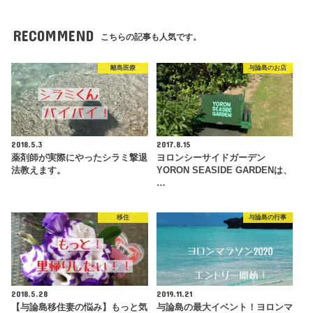
RECOMMEND
こちらの記事も人気です。
離島医療
与論島のお店
2018.5.3
2017.8.15
薬剤師が実際にやったシラミ撃退
ヨロンシーサイドガーデン
法教えます。
YORON SEASIDE GARDENは、
…
移住
与論島の行事
2018.5.28
2019.11.21
【与論島移住妻の悩み】もっと気
与論島の最大イベント！ヨロンマ