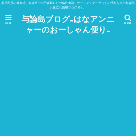
鹿児島県の最南端、与論島での田舎暮らしや移住物語、オーシャンマーケットの情報などの与論島
お役立ち情報ブログです。
与論島ブログ~はなアンニ
menu
search
ャーのおーしゃん便り~