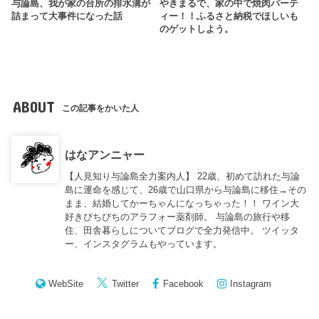
与論島、我が家の台所の排水溝が
やきまるで、家の中で焼肉パーテ
詰まって大事件になった話
ィー！！ふるさと納税でほしいも
のゲットしよう。
ABOUT
この記事をかいた人
はなアンニャー
【人見知り与論島全力案内人】 22歳、初めて訪れた与論
島に運命を感じて、26歳で山口県から与論島に移住→その
まま、結婚してかーちゃんになっちゃった！！ ワイン大
好きぴちぴちのアラフォー薬剤師。 与論島の旅行や移
住、田舎暮らしについてブログで全力発信中。 ツイッタ
ー、インスタグラムもやっています。
WebSite
Twitter
Facebook
Instagram