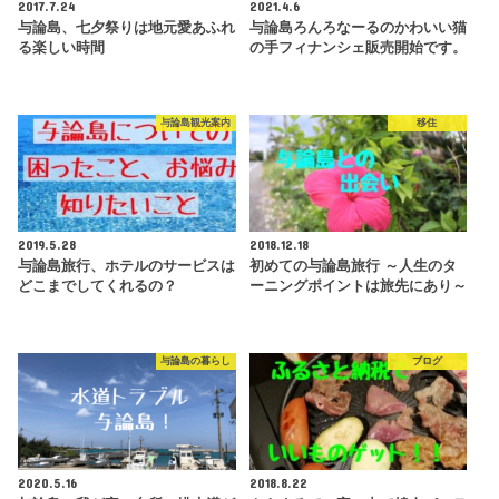
2017.7.24
2021.4.6
与論島、七夕祭りは地元愛あふれ
与論島ろんろなーるのかわいい猫
る楽しい時間
の手フィナンシェ販売開始です。
与論島観光案内
移住
2019.5.28
2018.12.18
与論島旅行、ホテルのサービスは
初めての与論島旅行 ～人生のタ
どこまでしてくれるの？
ーニングポイントは旅先にあり～
与論島の暮らし
ブログ
2020.5.16
2018.8.22