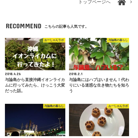
トップページへ
RECOMMEND
こちらの記事も人気です。
おーしゃんラボ
与論島の暮らし
2018.4.26
2018.2.1
与論島から直接沖縄イオンライカ
与論島にはハブはいません！代わ
ムに行ってみたら、けっこう大変
りにいる迷惑な生き物たちを知ろ
だった話。
う
与論島の暮らし
おーしゃんラボ