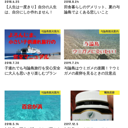
2018.6.25
2018.8.24
【人生は一度きり】自分の人生
田舎暮らしのデメリット、夏の与
は、自分にしか作れません！
論島でよくある悲しいこと
与論島観光案内
与論島観光案内
2018.7.30
2019.7.24
子連れでも与論島旅行を安心安全
与論島はウミガメの楽園！？ウミ
に大人も思いきり楽しむプラン
ガメの産卵を見るときの注意点
与論島観光案内
離島医療
2018.5.14
2017.12.5