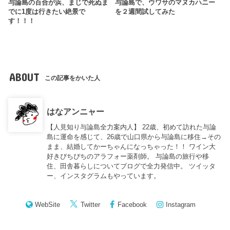
与論島の百合が浜、まじで死ぬま
与論島で、ウワサのマヌカハニー
でに1度は行きたい絶景で
を２週間試してみた
す！！！
ABOUT
この記事をかいた人
はなアンニャー
【人見知り与論島全力案内人】 22歳、初めて訪れた与論
島に運命を感じて、26歳で山口県から与論島に移住→その
まま、結婚してかーちゃんになっちゃった！！ ワイン大
好きぴちぴちのアラフォー薬剤師。 与論島の旅行や移
住、田舎暮らしについてブログで全力発信中。 ツイッタ
ー、インスタグラムもやっています。
WebSite
Twitter
Facebook
Instagram