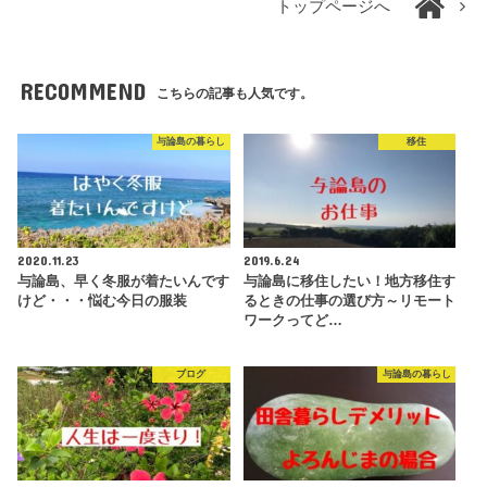
トップページへ
RECOMMEND
こちらの記事も人気です。
与論島の暮らし
移住
2020.11.23
2019.6.24
与論島、早く冬服が着たいんです
与論島に移住したい！地方移住す
けど・・・悩む今日の服装
るときの仕事の選び方～リモート
ワークってど…
ブログ
与論島の暮らし