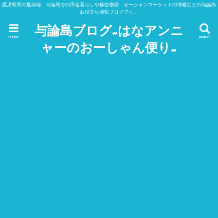
鹿児島県の最南端、与論島での田舎暮らしや移住物語、オーシャンマーケットの情報などの与論島
お役立ち情報ブログです。
与論島ブログ~はなアンニ
menu
search
ャーのおーしゃん便り~