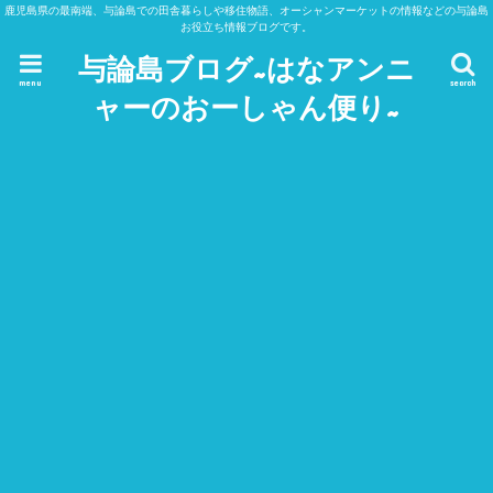
鹿児島県の最南端、与論島での田舎暮らしや移住物語、オーシャンマーケットの情報などの与論島
お役立ち情報ブログです。
与論島ブログ~はなアンニ
menu
search
ャーのおーしゃん便り~