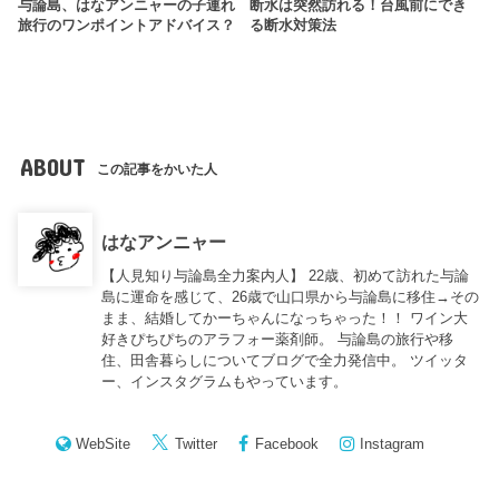
与論島、はなアンニャーの子連れ
断水は突然訪れる！台風前にでき
旅行のワンポイントアドバイス？
る断水対策法
ABOUT
この記事をかいた人
はなアンニャー
【人見知り与論島全力案内人】 22歳、初めて訪れた与論
島に運命を感じて、26歳で山口県から与論島に移住→その
まま、結婚してかーちゃんになっちゃった！！ ワイン大
好きぴちぴちのアラフォー薬剤師。 与論島の旅行や移
住、田舎暮らしについてブログで全力発信中。 ツイッタ
ー、インスタグラムもやっています。
WebSite
Twitter
Facebook
Instagram