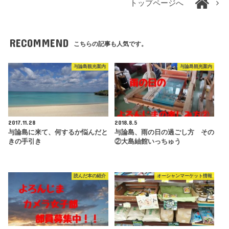
トップページへ
RECOMMEND
こちらの記事も人気です。
与論島観光案内
与論島観光案内
2017.11.28
2018.8.5
与論島に来て、何するか悩んだと
与論島、雨の日の過ごし方 その
きの手引き
②大島紬館いっちゅう
読んだ本の紹介
オーシャンマーケット情報