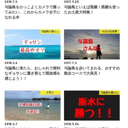
2018.7.5
2017.9.20
与論島をかっこよくカメラで撮っ
与論島といえば黒糖！黒糖を使っ
てみたい、これからカメラ女子に
たお土産大特集！
なれる本
与論島の暮らし
今日の出来事
2018.4.6
2017.7.4
与論島に来たら、おしゃれで便利
与論島を歩いてまわる、おすすめ
なギョサンに履き替えて開放感を
散歩コースで大発見！
感じよう！！
子育て
与論島の暮らし
2018.4.7
2018.9.26