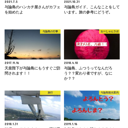
2021.7.5
2021.10.31
与論島のハンカチ屋さんがカフェ
与論島ガイド、こんなことをして
を始めたよ
います。旅の参考にどうぞ。
与論島の行事
おーしゃんラボ
2017.11.16
2018.4.10
天皇陛下が与論島にもうすぐご訪
与論島、ふつうってなんだろ
問されます！！
う？？変わり者ですが、なに
か？？
旅行
与論島観光案内
2018.1.31
2019.1.16