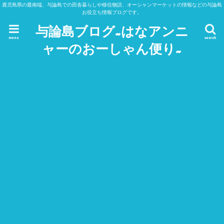
鹿児島県の最南端、与論島での田舎暮らしや移住物語、オーシャンマーケットの情報などの与論島
お役立ち情報ブログです。
与論島ブログ~はなアンニ
menu
search
ャーのおーしゃん便り~