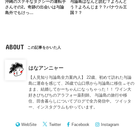
沖縄のステキなタクシーの運転手
与論島はなんと読む？よろんと
さんその2。奇跡の出会いは与論
う？よろんじま？？パナウル王
島外でもけっ…
国？？
ABOUT
この記事をかいた人
はなアンニャー
【人見知り与論島全力案内人】 22歳、初めて訪れた与論
島に運命を感じて、26歳で山口県から与論島に移住→その
まま、結婚してかーちゃんになっちゃった！！ ワイン大
好きぴちぴちのアラフォー薬剤師。 与論島の旅行や移
住、田舎暮らしについてブログで全力発信中。 ツイッタ
ー、インスタグラムもやっています。
WebSite
Twitter
Facebook
Instagram