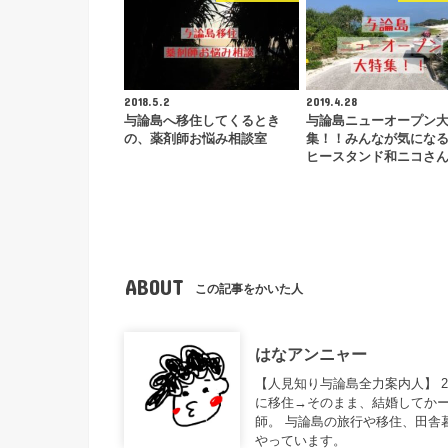
2018.5.2
2019.4.28
与論島へ移住してくるとき
与論島ニューオープン
の、薬剤師お悩み相談室
集！！みんなが気にな
ヒースタンド和ニコさ
ABOUT
この記事をかいた人
はなアンニャー
【人見知り与論島全力案内人】 
に移住→そのまま、結婚してかー
師。 与論島の旅行や移住、田舎
やっています。