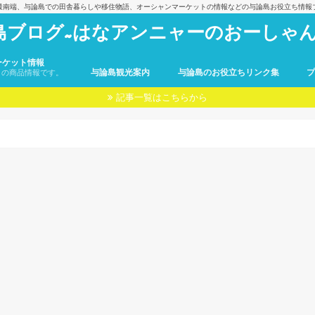
最南端、与論島での田舎暮らしや移住物語、オーシャンマーケットの情報などの与論島お役立ち情報
島ブログ~はなアンニャーのおーしゃん
ーケット情報
与論島観光案内
与論島のお役立ちリンク集
トの商品情報です。
記事一覧はこちらから