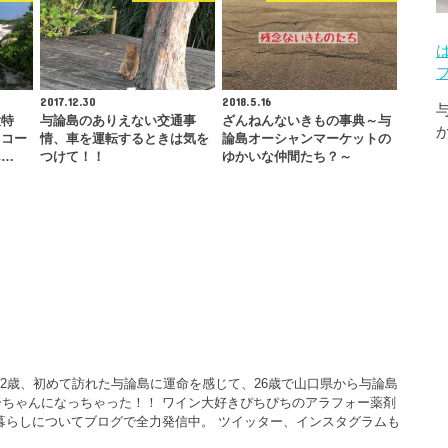
2017.12.30
2018.5.16
大特
与論島のありえない交通事
ざんねんないきもの事典～与
るコー
情、車を運転するときは気を
論島オーシャンマーケットの
ん…
つけて！！
ゆかいな仲間たち？～
22歳、初めて訪れた与論島に運命を感じて、26歳で山口県から与論島
ちゃんになっちゃった！！ ワイン大好きぴちぴちのアラフォー薬剤
暮らしについてブログで全力発信中。 ツイッター、インスタグラムも