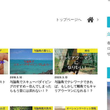
トップページへ
グ
与論島の暮らし
移住
2018.5.12
2020.5.13
スト
与論島でスキューバダイビン
与論島でテレワークできれ
グのすすめ～住んでしまった
ば、もしかして離島でもキャ
らもう昔には戻れない！？
リアウーマンになれる！？
のお店
与論島観光案内
オーシャンマーケット情報