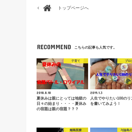
トップページへ
RECOMMEND
こちらの記事も人気です。
子育て
ブロ
2018.8.18
2019.1.3
夏休みは親にとっては地獄の
人生でやりたい100のリ
日々の始まり・・・・夏休み
を書いてみよう！
の宿題は親の宿題？？？
離島医療
与論島