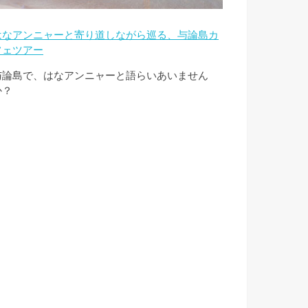
はなアンニャーと寄り道しながら巡る、与論島カ
フェツアー
与論島で、はなアンニャーと語らいあいません
か？