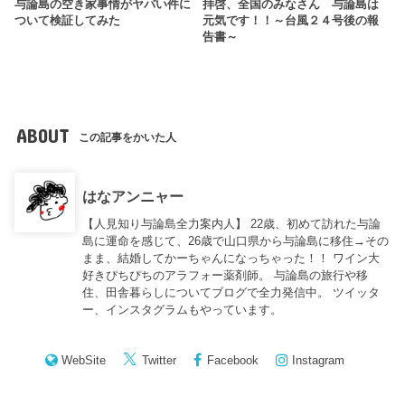
与論島の空き家事情がヤバい件に
拝啓、全国のみなさん 与論島は
ついて検証してみた
元気です！！～台風２４号後の報
告書～
ABOUT
この記事をかいた人
はなアンニャー
【人見知り与論島全力案内人】 22歳、初めて訪れた与論
島に運命を感じて、26歳で山口県から与論島に移住→その
まま、結婚してかーちゃんになっちゃった！！ ワイン大
好きぴちぴちのアラフォー薬剤師。 与論島の旅行や移
住、田舎暮らしについてブログで全力発信中。 ツイッタ
ー、インスタグラムもやっています。
WebSite
Twitter
Facebook
Instagram