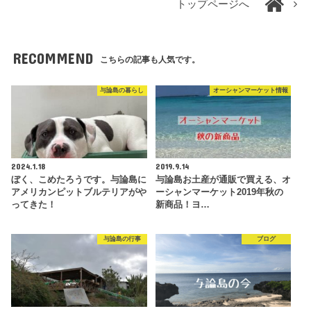
トップページへ
RECOMMEND
こちらの記事も人気です。
与論島の暮らし
オーシャンマーケット情報
2024.1.18
2019.9.14
ぼく、こめたろうです。与論島に
与論島お土産が通販で買える、オ
アメリカンピットブルテリアがや
ーシャンマーケット2019年秋の
ってきた！
新商品！ヨ…
与論島の行事
ブログ