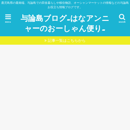
鹿児島県の最南端、与論島での田舎暮らしや移住物語、オーシャンマーケットの情報などの与論島
お役立ち情報ブログです。
与論島ブログ~はなアンニ
menu
search
ャーのおーしゃん便り~
記事一覧はこちらから