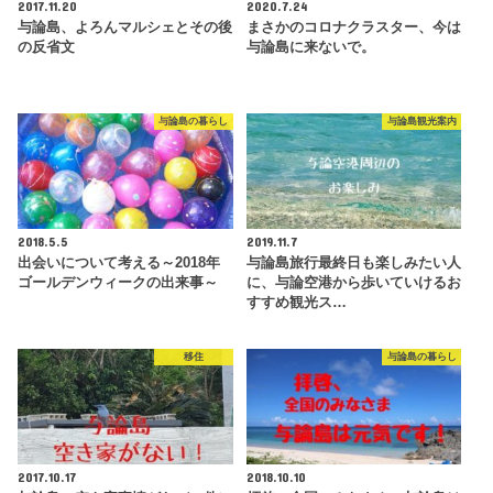
2017.11.20
2020.7.24
与論島、よろんマルシェとその後
まさかのコロナクラスター、今は
の反省文
与論島に来ないで。
与論島の暮らし
与論島観光案内
2018.5.5
2019.11.7
出会いについて考える～2018年
与論島旅行最終日も楽しみたい人
ゴールデンウィークの出来事～
に、与論空港から歩いていけるお
すすめ観光ス…
移住
与論島の暮らし
2017.10.17
2018.10.10