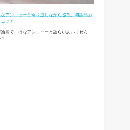
はなアンニャーと寄り道しながら巡る、与論島カ
フェツアー
与論島で、はなアンニャーと語らいあいません
か？