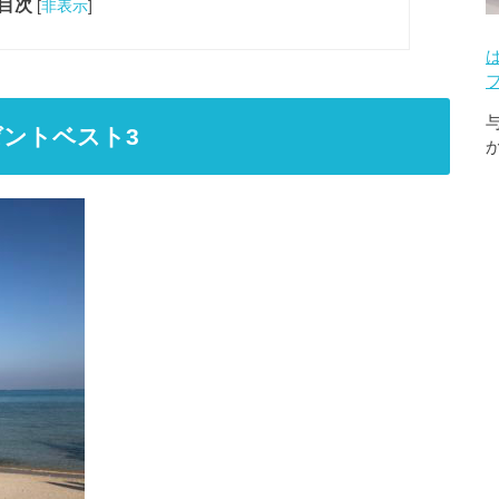
目次
[
非表示
]
ントベスト3