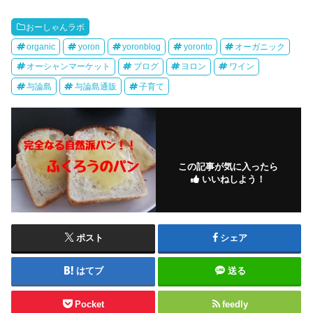
おーしゃんラボ
organic
yoron
yoronblog
yoronto
オーガニック
オーシャンマーケット
ブログ
ヨロン
ワイン
与論島
与論島通販
子育て
この記事が気に入ったら
いいねしよう！
ポスト
シェア
はてブ
送る
Pocket
feedly