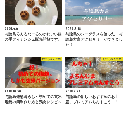
2021.4.6
2020.3.18
与論島ろんろなーるのかわいい猫
与論島のシーグラスを使った、与
の手フィナンシェ販売開始です。
論島方言アクセサリーができまし
た！
おーしゃんラボ
おーしゃんラボ
2018.10.30
2018.7.26
与論島発酵暮らし～初めての玄米
与論島の新しいおすすめのお土
塩麹の簡単作り方と鶏肉レシピ～
産、プレミアムちんすこう！！