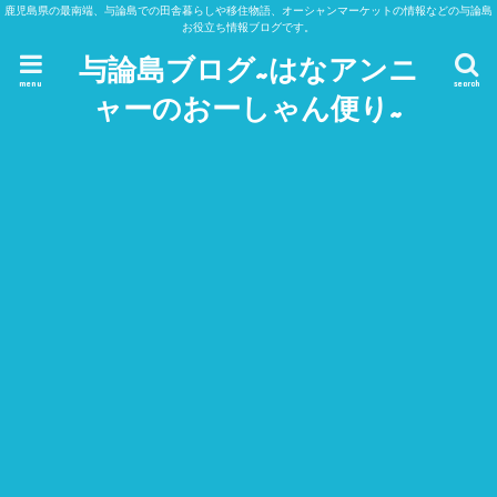
鹿児島県の最南端、与論島での田舎暮らしや移住物語、オーシャンマーケットの情報などの与論島
お役立ち情報ブログです。
与論島ブログ~はなアンニ
menu
search
ャーのおーしゃん便り~