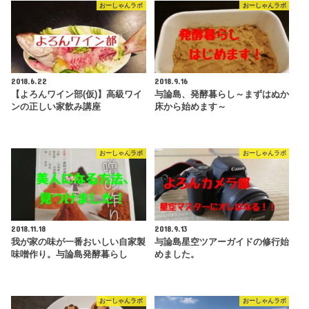
おーしゃんラボ
おーしゃんラボ
2018.6.22
2018.9.16
【よろんワイン部(仮)】高級ワイ
与論島、発酵暮らし～まずはぬか
ンの正しい家飲み講座
床から始めます～
おーしゃんラボ
おーしゃんラボ
2018.11.18
2018.9.13
我が家の味が一番おいしい自家製
与論島星空ツアーガイドの修行始
味噌作り。与論島発酵暮らし
めました。
おーしゃんラボ
おーしゃんラボ