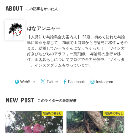
ABOUT
この記事をかいた人
はなアンニャー
【人見知り与論島全力案内人】 22歳、初めて訪れた与論
島に運命を感じて、26歳で山口県から与論島に移住→その
まま、結婚してかーちゃんになっちゃった！！ ワイン大
好きぴちぴちのアラフォー薬剤師。 与論島の旅行や移
住、田舎暮らしについてブログで全力発信中。 ツイッタ
ー、インスタグラムもやっています。
WebSite
Twitter
Facebook
Instagram
NEW POST
このライターの最新記事
与論島の暮らし
与論島の暮らし