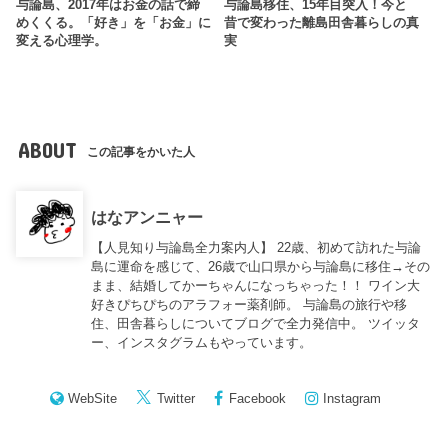
与論島、2017年はお金の話で締
与論島移住、15年目突入！今と
めくくる。「好き」を「お金」に
昔で変わった離島田舎暮らしの真
変える心理学。
実
ABOUT
この記事をかいた人
はなアンニャー
【人見知り与論島全力案内人】 22歳、初めて訪れた与論
島に運命を感じて、26歳で山口県から与論島に移住→その
まま、結婚してかーちゃんになっちゃった！！ ワイン大
好きぴちぴちのアラフォー薬剤師。 与論島の旅行や移
住、田舎暮らしについてブログで全力発信中。 ツイッタ
ー、インスタグラムもやっています。
WebSite
Twitter
Facebook
Instagram