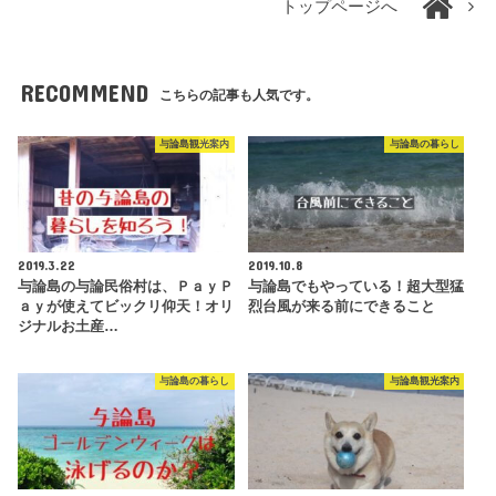
トップページへ
RECOMMEND
こちらの記事も人気です。
与論島観光案内
与論島の暮らし
2019.3.22
2019.10.8
与論島の与論民俗村は、ＰａｙＰ
与論島でもやっている！超大型猛
ａｙが使えてビックリ仰天！オリ
烈台風が来る前にできること
ジナルお土産…
与論島の暮らし
与論島観光案内