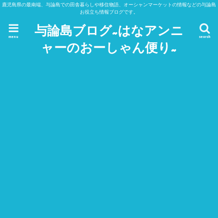
鹿児島県の最南端、与論島での田舎暮らしや移住物語、オーシャンマーケットの情報などの与論島
お役立ち情報ブログです。
与論島ブログ~はなアンニ
menu
search
ャーのおーしゃん便り~