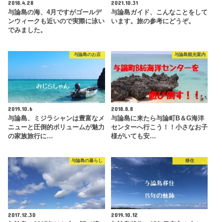
2018.4.28
2021.10.31
与論島の海、4月ですがゴールデ
与論島ガイド、こんなことをして
ンウィークも近いので実際に泳い
います。旅の参考にどうぞ。
でみました。
与論島のお店
与論島観光案内
2019.10.6
2018.8.8
与論島、ミジラシャンは豊富なメ
与論島に来たら与論町B＆G海洋
ニューと圧倒的ボリュームが魅力
センターへ行こう！！小さなお子
の家族旅行に…
様がいても安…
与論島の暮らし
移住
2017.12.30
2019.10.12