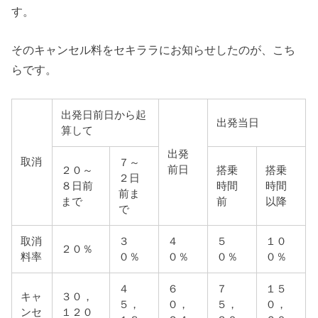
す。
そのキャンセル料をセキララにお知らせしたのが、こち
らです。
出発日前日から起
出発当日
算して
出発
取消
７～
前日
２０～
搭乗
搭乗
２日
８日前
時間
時間
前ま
まで
前
以降
で
取消
３
４
５
１０
２０％
料率
０％
０％
０％
０％
４
６
７
１５
キャ
３０，
５，
０，
５，
０，
ンセ
１２０