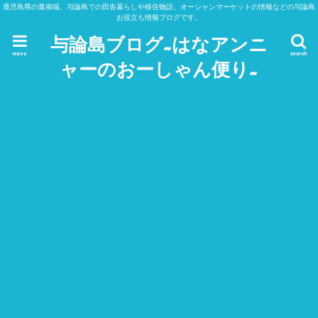
鹿児島県の最南端、与論島での田舎暮らしや移住物語、オーシャンマーケットの情報などの与論島
お役立ち情報ブログです。
与論島ブログ~はなアンニ
menu
search
ャーのおーしゃん便り~