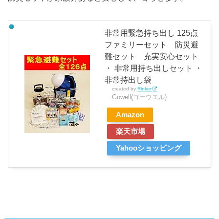
非常用緊急持ち出し 125点
ファミリーセット 防災避
難セット 充実安心セット
・ 非常用持ち出しセット ・
非常持出し袋
created by
Rinker
Gowell(ゴーウエル)
Amazon
楽天市場
Yahooショッピング