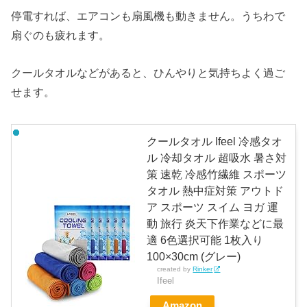
停電すれば、エアコンも扇風機も動きません。うちわで
扇ぐのも疲れます。
クールタオルなどがあると、ひんやりと気持ちよく過ご
せます。
クールタオル Ifeel 冷感タオ
ル 冷却タオル 超吸水 暑さ対
策 速乾 冷感竹繊維 スポーツ
タオル 熱中症対策 アウトド
ア スポーツ スイム ヨガ 運
動 旅行 炎天下作業などに最
適 6色選択可能 1枚入り
100×30cm (グレー)
created by
Rinker
Ifeel
Amazon