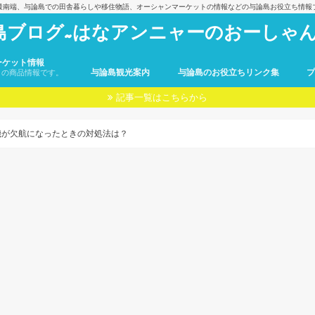
最南端、与論島での田舎暮らしや移住物語、オーシャンマーケットの情報などの与論島お役立ち情報
島ブログ~はなアンニャーのおーしゃん
ーケット情報
与論島観光案内
与論島のお役立ちリンク集
トの商品情報です。
記事一覧はこちらから
機が欠航になったときの対処法は？