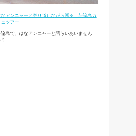
はなアンニャーと寄り道しながら巡る、与論島カ
フェツアー
与論島で、はなアンニャーと語らいあいません
か？