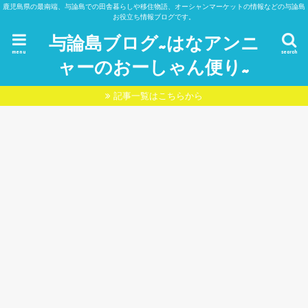
鹿児島県の最南端、与論島での田舎暮らしや移住物語、オーシャンマーケットの情報などの与論島
お役立ち情報ブログです。
与論島ブログ~はなアンニ
menu
search
ャーのおーしゃん便り~
記事一覧はこちらから