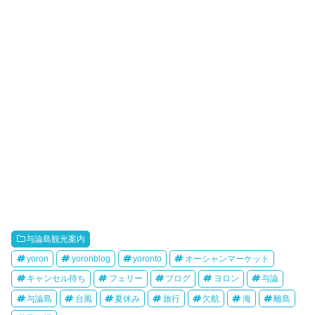
与論島観光案内
yoron
yoronblog
yoronto
オーシャンマーケット
キャンセル待ち
フェリー
ブログ
ヨロン
与論
与論島
台風
夏休み
旅行
欠航
海
離島