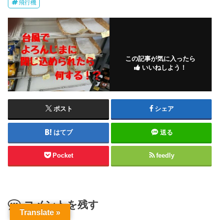
飛行機
この記事が気に入ったら
いいねしよう！
ポスト
シェア
はてブ
送る
Pocket
feedly
コメントを残す
Translate »