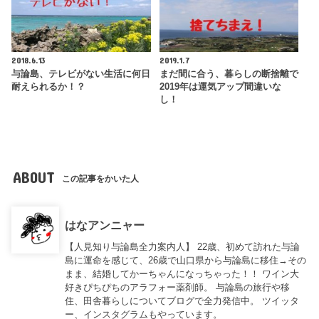
2018.6.13
2019.1.7
与論島、テレビがない生活に何日
まだ間に合う、暮らしの断捨離で
耐えられるか！？
2019年は運気アップ間違いな
し！
ABOUT
この記事をかいた人
はなアンニャー
【人見知り与論島全力案内人】 22歳、初めて訪れた与論
島に運命を感じて、26歳で山口県から与論島に移住→その
まま、結婚してかーちゃんになっちゃった！！ ワイン大
好きぴちぴちのアラフォー薬剤師。 与論島の旅行や移
住、田舎暮らしについてブログで全力発信中。 ツイッタ
ー、インスタグラムもやっています。