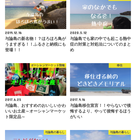
2019.12.16
2020.5.12
与論島の新名物！？ほろほろ鳥が
与論島でも家の中でも起こる熱中
うますぎる！！ふるさと納税にも
症の対策と対処法についてのまと
登場！！
め
オーシャンマーケット情報
移住
2017.6.25
2017.9.16
与論島、おすすめのおいしいかわ
与論島移住宣言！！やらないで後
いいお土産～オーシャンマーケッ
悔するより、やって後悔するほう
ト限定品～
がいい
与論島の暮らし
与論島の暮らし