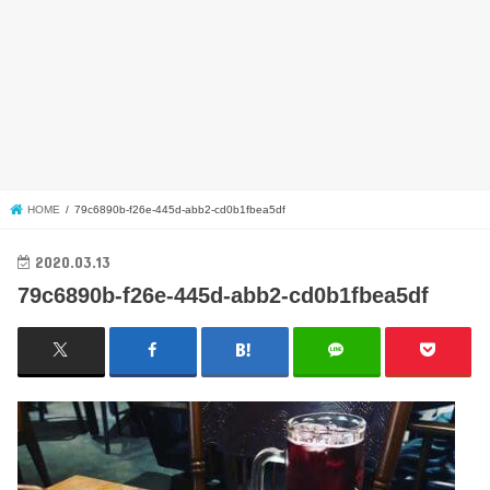
HOME
79c6890b-f26e-445d-abb2-cd0b1fbea5df
2020.03.13
79c6890b-f26e-445d-abb2-cd0b1fbea5df