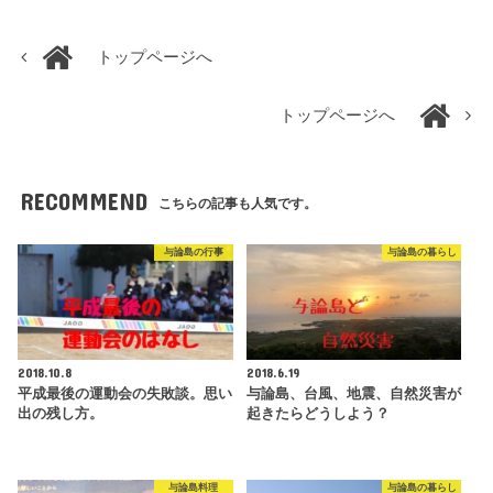
トップページへ
トップページへ
RECOMMEND
こちらの記事も人気です。
与論島の行事
与論島の暮らし
2018.10.8
2018.6.19
平成最後の運動会の失敗談。思い
与論島、台風、地震、自然災害が
出の残し方。
起きたらどうしよう？
与論島料理
与論島の暮らし