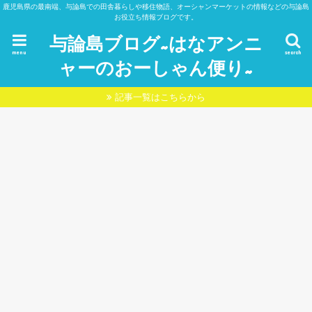
鹿児島県の最南端、与論島での田舎暮らしや移住物語、オーシャンマーケットの情報などの与論島
お役立ち情報ブログです。
与論島ブログ~はなアンニ
menu
search
ャーのおーしゃん便り~
記事一覧はこちらから