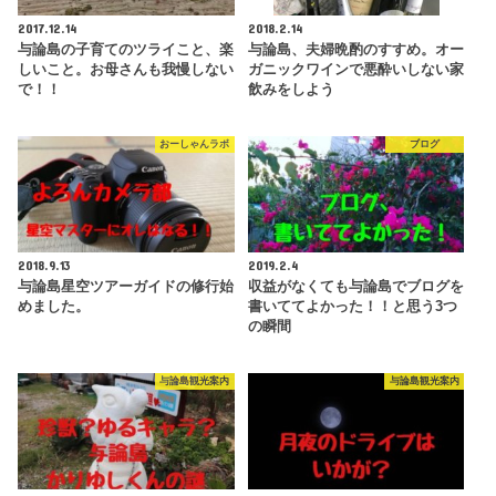
2017.12.14
2018.2.14
与論島の子育てのツライこと、楽
与論島、夫婦晩酌のすすめ。オー
しいこと。お母さんも我慢しない
ガニックワインで悪酔いしない家
で！！
飲みをしよう
おーしゃんラボ
ブログ
2018.9.13
2019.2.4
与論島星空ツアーガイドの修行始
収益がなくても与論島でブログを
めました。
書いててよかった！！と思う3つ
の瞬間
与論島観光案内
与論島観光案内