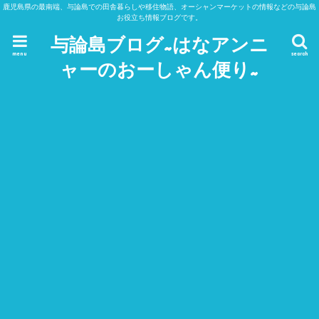
鹿児島県の最南端、与論島での田舎暮らしや移住物語、オーシャンマーケットの情報などの与論島
お役立ち情報ブログです。
与論島ブログ~はなアンニ
menu
search
ャーのおーしゃん便り~