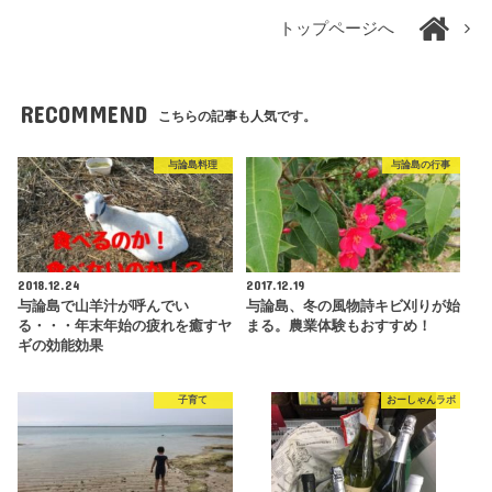
トップページへ
RECOMMEND
こちらの記事も人気です。
与論島料理
与論島の行事
2018.12.24
2017.12.19
与論島で山羊汁が呼んでい
与論島、冬の風物詩キビ刈りが始
る・・・年末年始の疲れを癒すヤ
まる。農業体験もおすすめ！
ギの効能効果
子育て
おーしゃんラボ