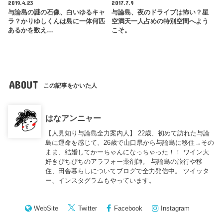
2019.4.23
2017.7.9
与論島の謎の石像、白いゆるキャ
与論島、夜のドライブは怖い？星
ラ？かりゆしくんは島に一体何匹
空満天一人占めの特別空間へよう
あるかを数え…
こそ。
ABOUT
この記事をかいた人
はなアンニャー
【人見知り与論島全力案内人】 22歳、初めて訪れた与論
島に運命を感じて、26歳で山口県から与論島に移住→その
まま、結婚してかーちゃんになっちゃった！！ ワイン大
好きぴちぴちのアラフォー薬剤師。 与論島の旅行や移
住、田舎暮らしについてブログで全力発信中。 ツイッタ
ー、インスタグラムもやっています。
WebSite
Twitter
Facebook
Instagram