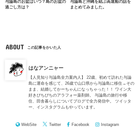
与論島のお盆はいつ？島のお盆の
与論島と沖縄を結ぶ高速船の話を
過ごし方は？
まとめてみました。
ABOUT
この記事をかいた人
はなアンニャー
【人見知り与論島全力案内人】 22歳、初めて訪れた与論
島に運命を感じて、26歳で山口県から与論島に移住→その
まま、結婚してかーちゃんになっちゃった！！ ワイン大
好きぴちぴちのアラフォー薬剤師。 与論島の旅行や移
住、田舎暮らしについてブログで全力発信中。 ツイッタ
ー、インスタグラムもやっています。
WebSite
Twitter
Facebook
Instagram