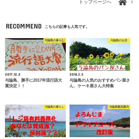
トップページへ
RECOMMEND
こちらの記事も人気です。
与論島の暮らし
与論島のお店
2017.12.2
2018.3.5
与論島、勝手に2017年流行語大
与論島の人気のおすすめパン屋さ
賞決定！！
ん、ケーキ屋さん大特集
与論島の暮らし
与論島観光案内