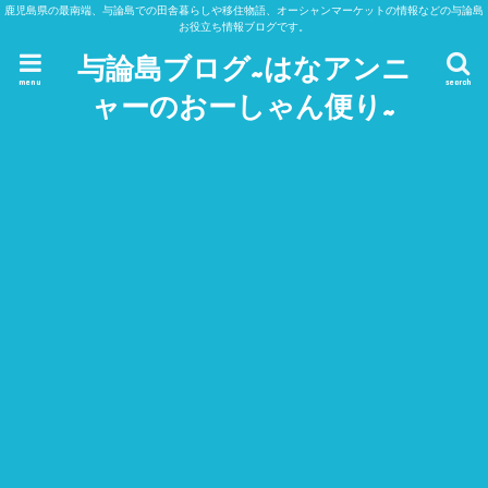
鹿児島県の最南端、与論島での田舎暮らしや移住物語、オーシャンマーケットの情報などの与論島
お役立ち情報ブログです。
与論島ブログ~はなアンニ
menu
search
ャーのおーしゃん便り~