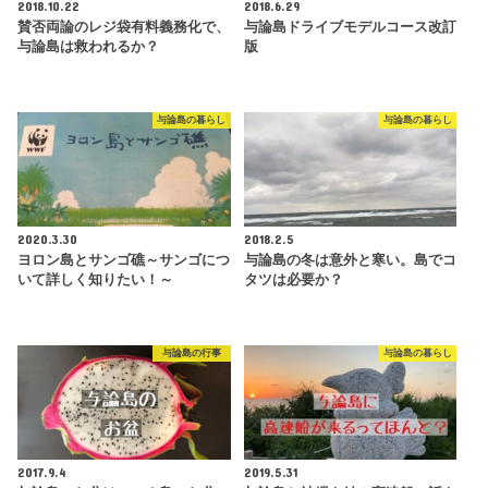
2018.10.22
2018.6.29
賛否両論のレジ袋有料義務化で、
与論島ドライブモデルコース改訂
与論島は救われるか？
版
与論島の暮らし
与論島の暮らし
2020.3.30
2018.2.5
ヨロン島とサンゴ礁～サンゴにつ
与論島の冬は意外と寒い。島でコ
いて詳しく知りたい！～
タツは必要か？
与論島の行事
与論島の暮らし
2017.9.4
2019.5.31