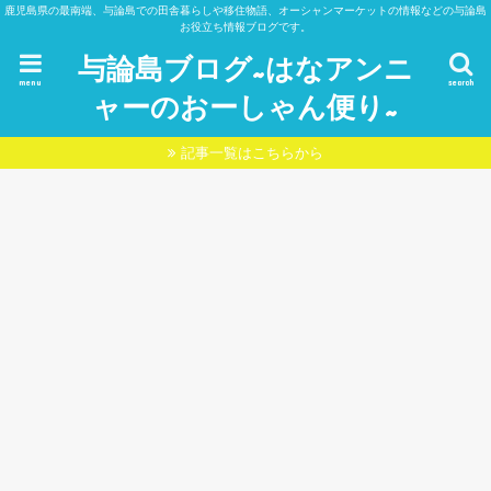
鹿児島県の最南端、与論島での田舎暮らしや移住物語、オーシャンマーケットの情報などの与論島
お役立ち情報ブログです。
与論島ブログ~はなアンニ
menu
search
ャーのおーしゃん便り~
記事一覧はこちらから