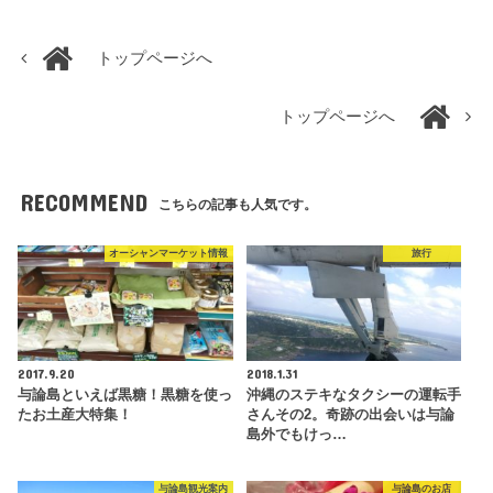
トップページへ
トップページへ
RECOMMEND
こちらの記事も人気です。
オーシャンマーケット情報
旅行
2017.9.20
2018.1.31
与論島といえば黒糖！黒糖を使っ
沖縄のステキなタクシーの運転手
たお土産大特集！
さんその2。奇跡の出会いは与論
島外でもけっ…
与論島観光案内
与論島のお店