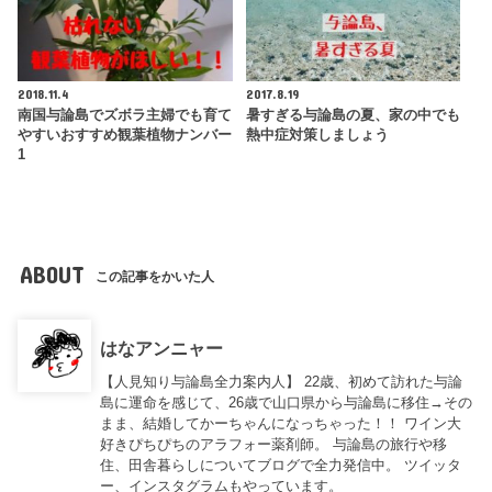
2018.11.4
2017.8.19
南国与論島でズボラ主婦でも育て
暑すぎる与論島の夏、家の中でも
やすいおすすめ観葉植物ナンバー
熱中症対策しましょう
1
ABOUT
この記事をかいた人
はなアンニャー
【人見知り与論島全力案内人】 22歳、初めて訪れた与論
島に運命を感じて、26歳で山口県から与論島に移住→その
まま、結婚してかーちゃんになっちゃった！！ ワイン大
好きぴちぴちのアラフォー薬剤師。 与論島の旅行や移
住、田舎暮らしについてブログで全力発信中。 ツイッタ
ー、インスタグラムもやっています。