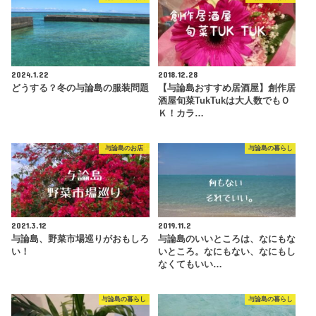
2024.1.22
2018.12.28
どうする？冬の与論島の服装問題
【与論島おすすめ居酒屋】創作居
酒屋旬菜TukTukは大人数でもＯ
Ｋ！カラ…
与論島のお店
与論島の暮らし
2021.3.12
2019.11.2
与論島、野菜市場巡りがおもしろ
与論島のいいところは、なにもな
い！
いところ。なにもない、なにもし
なくてもいい…
与論島の暮らし
与論島の暮らし