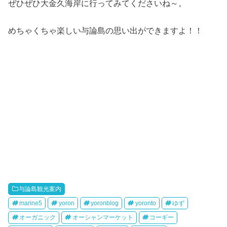
ぜひぜひ大金久海岸に行ってみてくださいね～。
めちゃくちゃ楽しい与論島の思い出ができますよ！！
与論島観光案内
marine5
yoron
yoronblog
yoronto
ゆず
オーガニック
オーシャンマーケット
コーギー