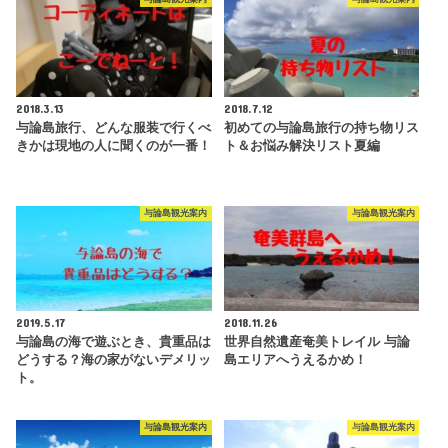
2018.3.13
2018.7.12
与論島旅行、どんな服装で行くべ
初めての与論島旅行の持ち物リス
きかは現地の人に聞くのが一番！
ト＆お悩み解決リスト夏編
与論島観光案内
与論島観光案内
2019.5.17
2018.11.26
与論島の海で遊ぶとき、貴重品は
世界自然遺産奄美トレイル 与論
どうする？海の家がないデメリッ
島エリアへうえるかめ！
ト。
与論島観光案内
与論島観光案内