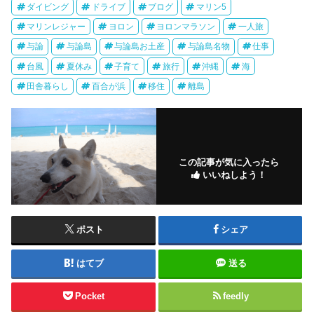
ダイビング
ドライブ
ブログ
マリン5
マリンレジャー
ヨロン
ヨロンマラソン
一人旅
与論
与論島
与論島お土産
与論島名物
仕事
台風
夏休み
子育て
旅行
沖縄
海
田舎暮らし
百合が浜
移住
離島
この記事が気に入ったら
いいねしよう！
ポスト
シェア
はてブ
送る
Pocket
feedly