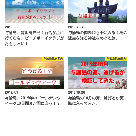
2019.9.2
2019.4.22
与論島、皆田海岸発！百合が浜に
与論島の御朱印も手に入る！島の
行くなら、ビーチボーイクラブが
誕生を知る神社をめぐる旅。
おもしろい！
与論島観光案内
与論島観光案内
2019.4.1
2018.10.20
与論島、2019年のゴールデンウ
与論島の10月の海、泳げるか実
イーク10日間まだ間に合う！？
際に入ってみた。