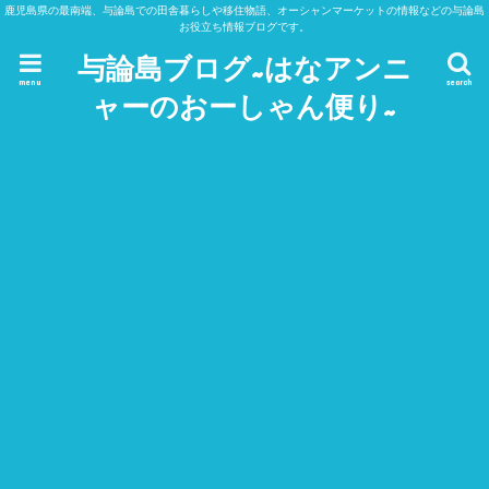
鹿児島県の最南端、与論島での田舎暮らしや移住物語、オーシャンマーケットの情報などの与論島
お役立ち情報ブログです。
与論島ブログ~はなアンニ
menu
search
ャーのおーしゃん便り~