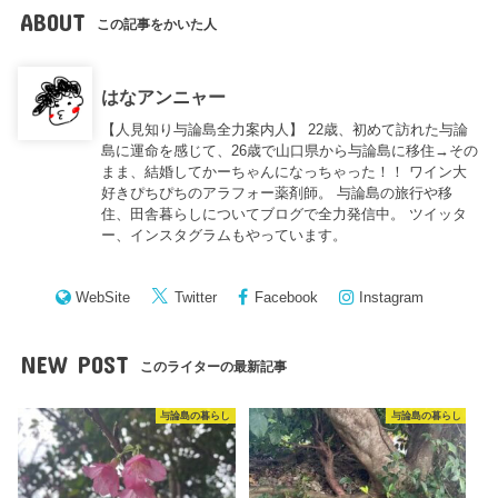
ABOUT
この記事をかいた人
はなアンニャー
【人見知り与論島全力案内人】 22歳、初めて訪れた与論
島に運命を感じて、26歳で山口県から与論島に移住→その
まま、結婚してかーちゃんになっちゃった！！ ワイン大
好きぴちぴちのアラフォー薬剤師。 与論島の旅行や移
住、田舎暮らしについてブログで全力発信中。 ツイッタ
ー、インスタグラムもやっています。
WebSite
Twitter
Facebook
Instagram
NEW POST
このライターの最新記事
与論島の暮らし
与論島の暮らし