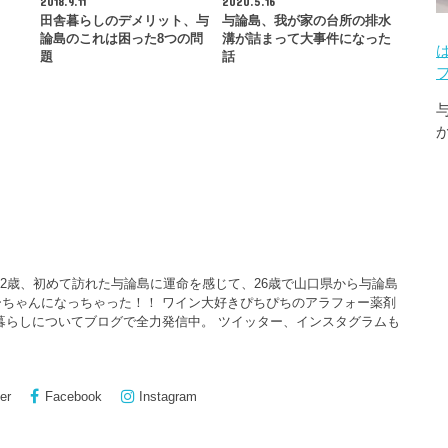
2018.9.11
2020.5.16
ェ
田舎暮らしのデメリット、与
与論島、我が家の台所の排水
論島のこれは困った8つの問
溝が詰まって大事件になった
題
話
22歳、初めて訪れた与論島に運命を感じて、26歳で山口県から与論島
ちゃんになっちゃった！！ ワイン大好きぴちぴちのアラフォー薬剤
暮らしについてブログで全力発信中。 ツイッター、インスタグラムも
er
Facebook
Instagram