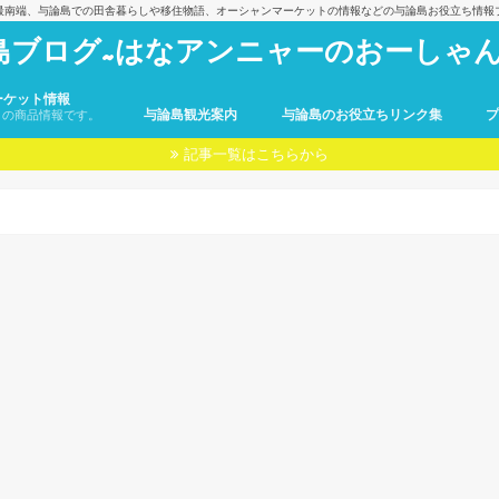
最南端、与論島での田舎暮らしや移住物語、オーシャンマーケットの情報などの与論島お役立ち情報
島ブログ~はなアンニャーのおーしゃん
ーケット情報
与論島観光案内
与論島のお役立ちリンク集
トの商品情報です。
記事一覧はこちらから