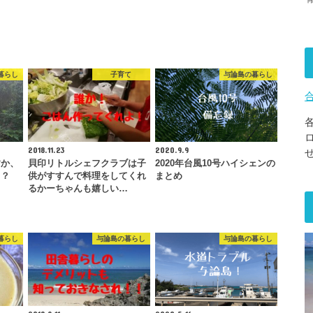
暮らし
子育て
与論島の暮らし
2018.11.23
2020.9.9
すか、
貝印リトルシェフクラブは子
2020年台風10号ハイシェンの
？？
供がすすんで料理をしてくれ
まとめ
るかーちゃんも嬉しい…
暮らし
与論島の暮らし
与論島の暮らし