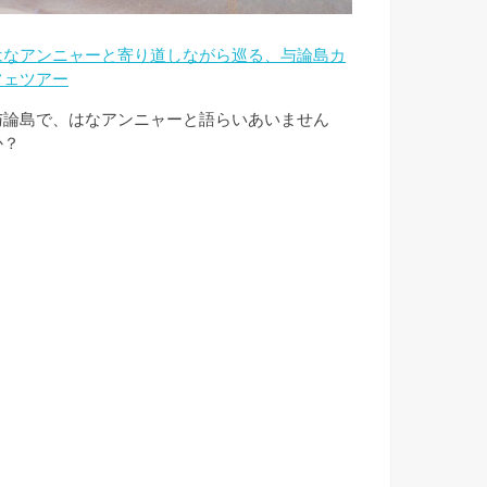
はなアンニャーと寄り道しながら巡る、与論島カ
フェツアー
与論島で、はなアンニャーと語らいあいません
か？