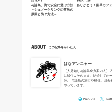
2019.9.5
2024.11.28
与論島、海で安全に遊ぶ方法
ありがとう！薬草カフ
～シュノーケリングの事故の
原因と防ぐ方法～
ABOUT
この記事をかいた人
はなアンニャー
【人見知り与論島全力案内人】 
に移住→そのまま、結婚してかー
師。 与論島の旅行や移住、田舎
やっています。
WebSite
Twitt