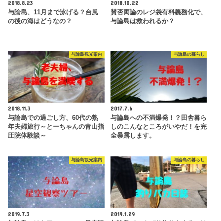
2018.8.23
2018.10.22
与論島、11月まで泳げる？台風
賛否両論のレジ袋有料義務化で、
の後の海はどうなの？
与論島は救われるか？
与論島観光案内
与論島の暮らし
2018.11.3
2017.7.6
与論島での過ごし方、60代の熟
与論島への不満爆発！？田舎暮ら
年夫婦旅行～とーちゃんの青山指
しのこんなところがいやだ！を完
圧院体験談～
全暴露します。
与論島観光案内
与論島の暮らし
2019.7.3
2019.1.29