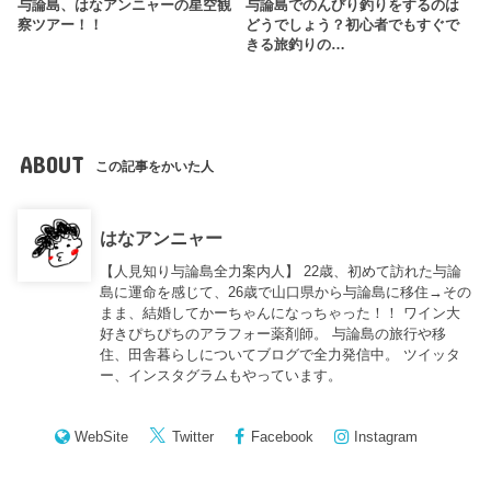
与論島、はなアンニャーの星空観
与論島でのんびり釣りをするのは
察ツアー！！
どうでしょう？初心者でもすぐで
きる旅釣りの…
ABOUT
この記事をかいた人
はなアンニャー
【人見知り与論島全力案内人】 22歳、初めて訪れた与論
島に運命を感じて、26歳で山口県から与論島に移住→その
まま、結婚してかーちゃんになっちゃった！！ ワイン大
好きぴちぴちのアラフォー薬剤師。 与論島の旅行や移
住、田舎暮らしについてブログで全力発信中。 ツイッタ
ー、インスタグラムもやっています。
WebSite
Twitter
Facebook
Instagram