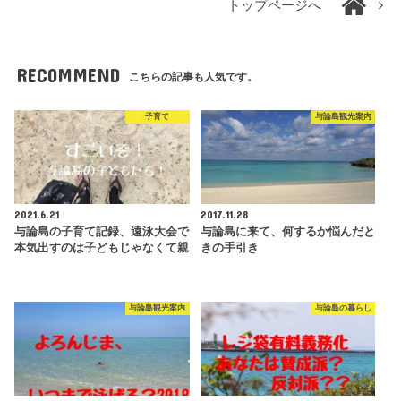
トップページへ
RECOMMEND
こちらの記事も人気です。
子育て
与論島観光案内
2021.6.21
2017.11.28
与論島の子育て記録、遠泳大会で
与論島に来て、何するか悩んだと
本気出すのは子どもじゃなくて親
きの手引き
与論島観光案内
与論島の暮らし