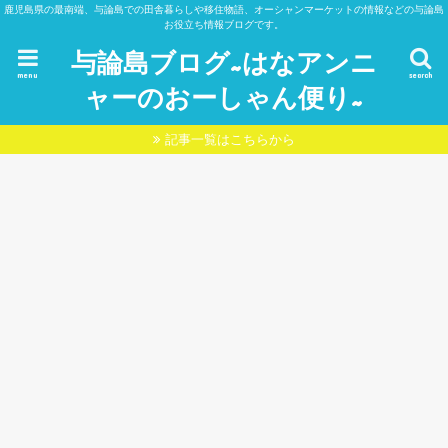
鹿児島県の最南端、与論島での田舎暮らしや移住物語、オーシャンマーケットの情報などの与論島
お役立ち情報ブログです。
与論島ブログ~はなアンニ
menu
search
ャーのおーしゃん便り~
記事一覧はこちらから