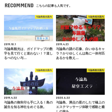
RECOMMEND
こちらの記事も人気です。
与論島観光案内
与論島観光案内
2019.10.1
2019.4.23
与論島観光は、ガイドマップの数
与論島の謎の石像、白いゆるキャ
字を見て行くと迷わない！？道し
ラ？かりゆしくんは島に一体何匹
るべのない与…
あるかを数え…
与論島観光案内
与論島観光案内
2019.4.22
2020.6.22
与論島の御朱印も手に入る！島の
与論島、満点の星のしたで極上の
誕生を知る神社をめぐる旅。
エステマッサージ体験で感動と癒
しの旅を。