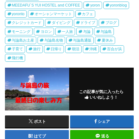
MEEDAFU´S YUI HOSTEL and COFFEE
yoron
yoronblog
yoronto
オーシャンマーケット
カフェ
クレジットカード
ダイビング
ドライブ
ブログ
モーニング
ヨロン
一人旅
与論
与論島
与論島お土産
与論島名物
与論島通販
夏休み
子育て
旅行
日帰り
朝活
沖縄
百合が浜
飛行機
この記事が気に入ったら
いいねしよう！
ポスト
シェア
はてブ
送る