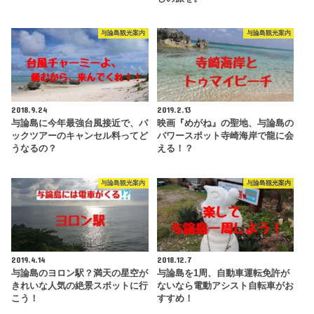
与論島観光案内
与論島観光案内
2018.9.24
2019.2.13
与論島に今年最強台風接近で、パ
映画『めがね』の聖地、与論島の
ックツアーのキャンセル料ってど
パワースポット寺崎海岸で龍に会
うなるの？
える！？
与論島観光案内
与論島観光案内
2019.4.14
2018.12.7
与論島のヨロン駅？満天の星空が
与論島を1周、自動車運転免許が
きれいな人気の絶景スポットに行
ないなら電動アシスト自転車がお
こう！
すすめ！