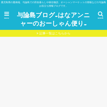
鹿児島県の最南端、与論島での田舎暮らしや移住物語、オーシャンマーケットの情報などの与論島
お役立ち情報ブログです。
与論島ブログ~はなアンニ
menu
search
ャーのおーしゃん便り~
記事一覧はこちらから