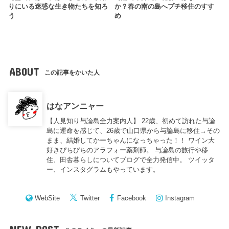
りにいる迷惑な生き物たちを知ろ
か？春の南の島へプチ移住のすす
う
め
ABOUT
この記事をかいた人
はなアンニャー
【人見知り与論島全力案内人】 22歳、初めて訪れた与論
島に運命を感じて、26歳で山口県から与論島に移住→その
まま、結婚してかーちゃんになっちゃった！！ ワイン大
好きぴちぴちのアラフォー薬剤師。 与論島の旅行や移
住、田舎暮らしについてブログで全力発信中。 ツイッタ
ー、インスタグラムもやっています。
WebSite
Twitter
Facebook
Instagram