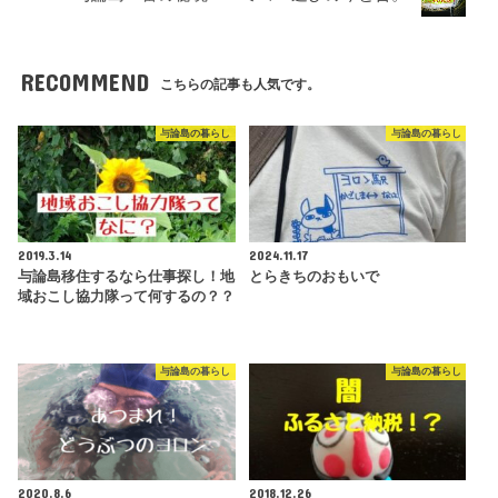
RECOMMEND
こちらの記事も人気です。
与論島の暮らし
与論島の暮らし
2019.3.14
2024.11.17
与論島移住するなら仕事探し！地
とらきちのおもいで
域おこし協力隊って何するの？？
与論島の暮らし
与論島の暮らし
2020.8.6
2018.12.26