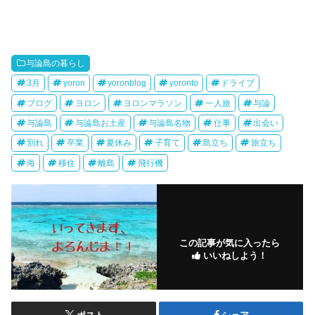
与論島の暮らし
3月
yoron
yoronblog
yoronto
ドライブ
ブログ
ヨロン
ヨロンマラソン
一人旅
与論
与論島
与論島お土産
与論島名物
仕事
出会い
別れ
卒業
夏休み
子育て
島立ち
旅立ち
海
移住
離島
飛行機
この記事が気に入ったら
いいねしよう！