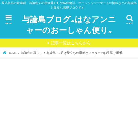
鹿児島県の最南端、与論島での田舎暮らしや移住物語、オーシャンマーケットの情報などの与論島
お役立ち情報ブログです。
与論島ブログ~はなアンニ
menu
search
ャーのおーしゃん便り~
記事一覧はこちらから
HOME
与論島の暮らし
与論島、3月は旅立ちの季節とフェリーのお見送り風景