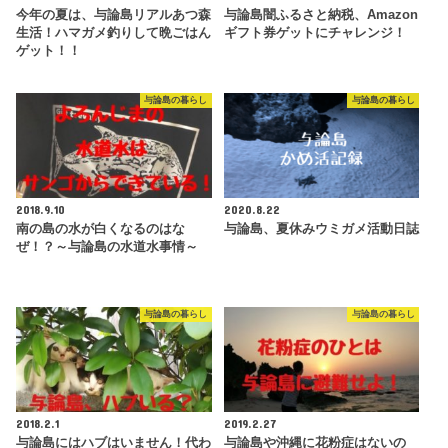
今年の夏は、与論島リアルあつ森
与論島闇ふるさと納税、Amazon
生活！ハマガメ釣りして晩ごはん
ギフト券ゲットにチャレンジ！
ゲット！！
与論島の暮らし
与論島の暮らし
2018.9.10
2020.8.22
南の島の水が白くなるのはな
与論島、夏休みウミガメ活動日誌
ぜ！？～与論島の水道水事情～
与論島の暮らし
与論島の暮らし
2018.2.1
2019.2.27
与論島にはハブはいません！代わ
与論島や沖縄に花粉症はないの