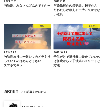
2024.11.13
2018.2.13
与論島、みなさんげんきですかー
与論島移住の必需品。10年住ん
だわたしが教える生活に欠かせな
い道具
旅行
子育て
2019.7.28
2018.10.29
与論島旅行に一眼レフカメラを持
子供だけで飛行機に乗せていいの
っていくのはめんどくさい・・・
は何歳から？子供旅のメリットと
スマホでキレ…
方法
ABOUT
この記事をかいた人