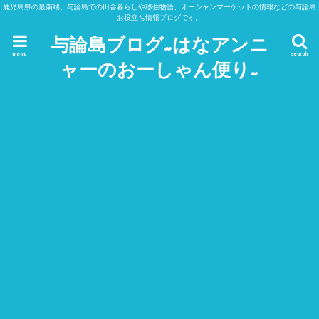
鹿児島県の最南端、与論島での田舎暮らしや移住物語、オーシャンマーケットの情報などの与論島
お役立ち情報ブログです。
与論島ブログ~はなアンニ
menu
search
ャーのおーしゃん便り~