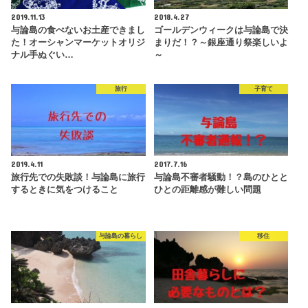
2019.11.13
2018.4.27
与論島の食べないお土産できまし
ゴールデンウィークは与論島で決
た！オーシャンマーケットオリジ
まりだ！？～銀座通り祭楽しいよ
ナル手ぬぐい…
～
旅行
子育て
2019.4.11
2017.7.16
旅行先での失敗談！与論島に旅行
与論島不審者騒動！？島のひとと
するときに気をつけること
ひとの距離感が難しい問題
与論島の暮らし
移住