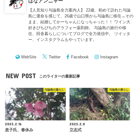
はなアンニャー
【人見知り与論島全力案内人】 22歳、初めて訪れた与論
島に運命を感じて、26歳で山口県から与論島に移住→その
まま、結婚してかーちゃんになっちゃった！！ ワイン大
好きぴちぴちのアラフォー薬剤師。 与論島の旅行や移
住、田舎暮らしについてブログで全力発信中。 ツイッタ
ー、インスタグラムもやっています。
WebSite
Twitter
Facebook
Instagram
NEW POST
このライターの最新記事
与論島の暮らし
与論島の暮らし
2025.2.16
2025.2.8
息子氏、春休み
立志式