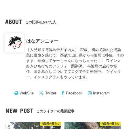
ABOUT
この記事をかいた人
はなアンニャー
【人見知り与論島全力案内人】 22歳、初めて訪れた与論
島に運命を感じて、26歳で山口県から与論島に移住→その
まま、結婚してかーちゃんになっちゃった！！ ワイン大
好きぴちぴちのアラフォー薬剤師。 与論島の旅行や移
住、田舎暮らしについてブログで全力発信中。 ツイッタ
ー、インスタグラムもやっています。
WebSite
Twitter
Facebook
Instagram
NEW POST
このライターの最新記事
与論島の暮らし
与論島の暮らし