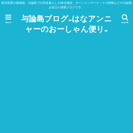
鹿児島県の最南端、与論島での田舎暮らしや移住物語、オーシャンマーケットの情報などの与論島
お役立ち情報ブログです。
与論島ブログ~はなアンニ
menu
search
ャーのおーしゃん便り~