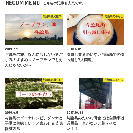
RECOMMEND
こちらの記事も人気です。
与論島観光案内
与論島の暮らし
2019.7.11
2018.6.12
与論島の旅、なんにもしない過ご
引越し業者のいない与論島での引
し方のすすめ～ノープランでもえ
っ越し3大問題。
えじゃないか～
与論島の暮らし
与論島の暮らし
2019.4.5
2017.10.26
与論島のゴーヤレシピ、ダンナと
与論島みたいな田舎では自動車は
子供に美味しい！と言わせる苦味
必需品！車がないと暮らせな
軽減方法
い！！