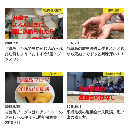
与論島観光案内
離島医療
2018.7.2
2017.7.17
与論島、台風で島に閉じ込められ
与論島の離島医療は生まれたとき
たら何しよう？おすすめ5選！プ
から死ぬまでずっと興味深い！！
ラスワン
ブログ
与論島の行事
2018.5.30
2018.10.8
与論島ブログ～はなアンニャーの
平成最後の運動会の失敗談。思い
おーしゃん便り～1周年決算書
出の残し方。
2018.5月