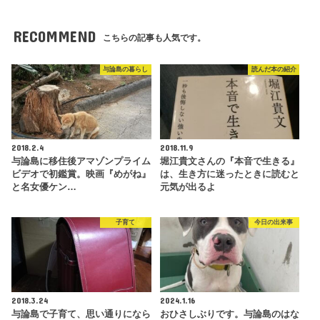
RECOMMEND
こちらの記事も人気です。
与論島の暮らし
読んだ本の紹介
2018.2.4
2018.11.9
与論島に移住後アマゾンプライム
堀江貴文さんの『本音で生きる』
ビデオで初鑑賞。映画『めがね』
は、生き方に迷ったときに読むと
と名女優ケン…
元気が出るよ
子育て
今日の出来事
2018.3.24
2024.1.16
与論島で子育て、思い通りになら
おひさしぶりです。与論島のはな