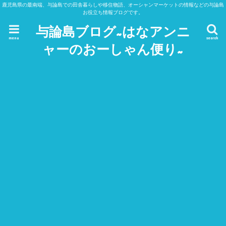
鹿児島県の最南端、与論島での田舎暮らしや移住物語、オーシャンマーケットの情報などの与論島
お役立ち情報ブログです。
与論島ブログ~はなアンニ
menu
search
ャーのおーしゃん便り~