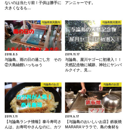
ないのは当たり前！子供は勝手に
アンニャーです。
大きくなるも…
与論島観光案内
与論島観光案内
2018.8.5
2019.11.17
与論島、雨の日の過ごし方 その
与論島、屋川ヤゴーに初潜入！！
②大島紬館いっちゅう
天然記念物に城跡、神社にヤンバ
ルクイナ、見…
与論島のお店
与論島のお店
2019.1.11
2019.6.17
【与論島ランチ情報】泰斗寿司さ
【与論島のおいしいお店】鉄板焼
んは、お寿司やさんなのに、カツ
MARARAマララで、島の食材を