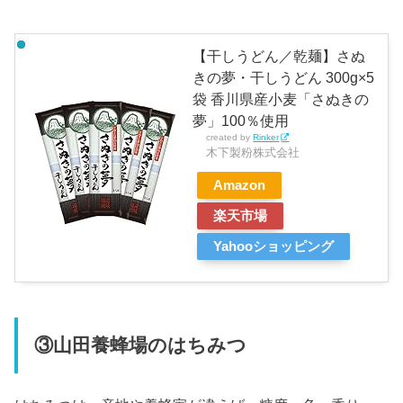
【干しうどん／乾麺】さぬ
きの夢・干しうどん 300g×5
袋 香川県産小麦「さぬきの
夢」100％使用
created by
Rinker
木下製粉株式会社
Amazon
楽天市場
Yahooショッピング
③山田養蜂場のはちみつ