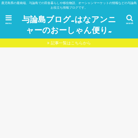
鹿児島県の最南端、与論島での田舎暮らしや移住物語、オーシャンマーケットの情報などの与論島
お役立ち情報ブログです。
与論島ブログ~はなアンニ
menu
search
ャーのおーしゃん便り~
記事一覧はこちらから