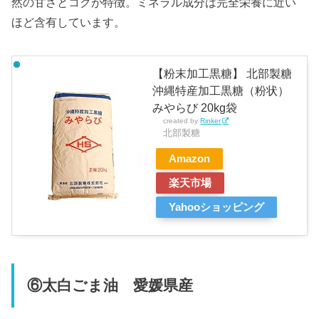
然の甘さとコクが特徴。ミネラル成分は完全栄養に近い
ほど含有しています。
【粉末加工黒糖】 北部製糖
沖縄特産加工黒糖（粉状）
みやらび 20kg袋
created by
Rinker
北部製糖
Amazon
楽天市場
Yahooショッピング
⑥太白ごま油 愛媛県産